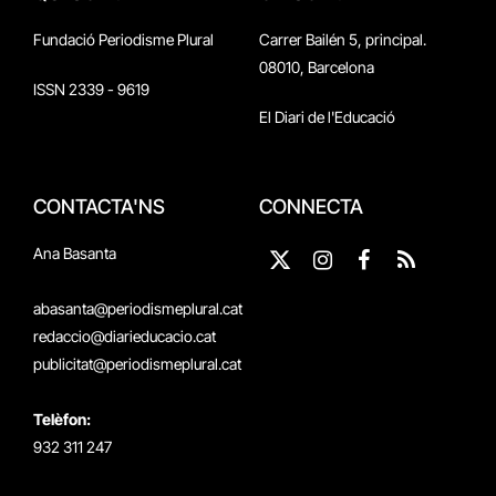
Fundació Periodisme Plural
Carrer Bailén 5, principal.
08010, Barcelona
ISSN 2339 - 9619
El Diari de l'Educació
CONTACTA'NS
CONNECTA
Ana Basanta
X
Instagram
Facebook
RSS
(Twitter)
abasanta@periodismeplural.cat
redaccio@diarieducacio.cat
publicitat@periodismeplural.cat
Telèfon:
932 311 247