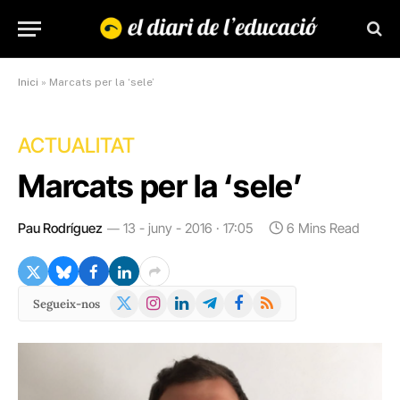
Inici
»
Marcats per la ‘sele’
ACTUALITAT
Marcats per la ‘sele’
Pau Rodríguez
13 - juny - 2016 · 17:05
6 Mins Read
X
Instagram
LinkedIn
Telegram
Facebook
RSS
Segueix-nos
(Twitter)