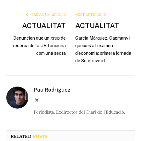
Link
PREVIOUS ARTICLE
NEXT ARTICLE
ACTUALITAT
ACTUALITAT
Denuncien que un grup de
García Márquez, Capmany i
recerca de la UB funciona
queixes a l’examen
com una secta
d’economia: primera jornada
de Selectivitat
Pau Rodríguez
X
(Twitter)
Periodista. Exdirector del Diari de l'Educació.
RELATED
POSTS