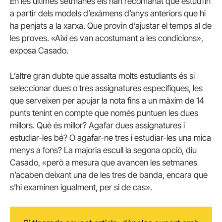
En les últimes setmanes els han recomanat que estudïin
a partir dels models d’exàmens d’anys anteriors que hi
ha penjats a la xarxa. Que provin d’ajustar el temps al de
les proves. «Així es van acostumant a les condicions»,
exposa Casado.
L’altre gran dubte que assalta molts estudiants és si
seleccionar dues o tres assignatures específiques, les
que serveixen per apujar la nota fins a un màxim de 14
punts tenint en compte que només puntuen les dues
millors. Què és millor? Agafar dues assignatures i
estudiar-les bé? O agafar-ne tres i estudiar-les una mica
menys a fons? La majoria escull la segona opció, diu
Casado, «però a mesura que avancen les setmanes
n’acaben deixant una de les tres de banda, encara que
s’hi examinen igualment, per si de cas».