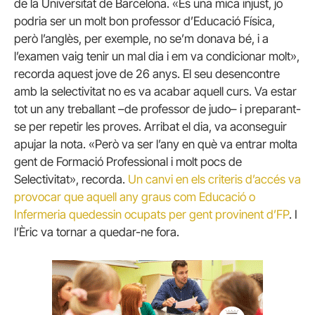
de la Universitat de Barcelona. «És una mica injust, jo
podria ser un molt bon professor d’Educació Física,
però l’anglès, per exemple, no se’m donava bé, i a
l’examen vaig tenir un mal dia i em va condicionar molt»,
recorda aquest jove de 26 anys. El seu desencontre
amb la selectivitat no es va acabar aquell curs. Va estar
tot un any treballant –de professor de judo– i preparant-
se per repetir les proves. Arribat el dia, va aconseguir
apujar la nota. «Però va ser l’any en què va entrar molta
gent de Formació Professional i molt pocs de
Selectivitat», recorda.
Un canvi en els criteris d’accés va
provocar que aquell any graus com Educació o
Infermeria quedessin ocupats per gent provinent d’FP
. I
l’Èric va tornar a quedar-ne fora.