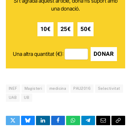
Si t'agrada aquest article, dóna'ns suport amb
una donació.
10€
25€
50€
DONAR
Una altra quantitat (€):
INEF
Magisteri
medicina
PAU2016
Selectivitat
UAB
UB
Twitter
Bluesky
LinkedIn
Facebook
WhatsApp
Telegram
Email
Copy