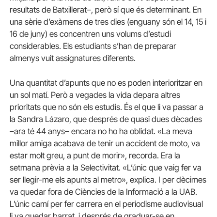
resultats de Batxillerat–, però sí que és determinant. En
una sèrie d’exàmens de tres dies (enguany són el 14, 15 i
16 de juny) es concentren uns volums d’estudi
considerables. Els estudiants s’han de preparar
almenys vuit assignatures diferents.
Una quantitat d’apunts que no es poden interioritzar en
un sol matí. Però a vegades la vida depara altres
prioritats que no són els estudis. És el que li va passar a
la Sandra Lázaro, que després de quasi dues dècades
–ara té 44 anys– encara no ho ha oblidat. «La meva
millor amiga acabava de tenir un accident de moto, va
estar molt greu, a punt de morir», recorda. Era la
setmana prèvia a la Selectivitat. «L’únic que vaig fer va
ser llegir-me els apunts al metro», explica. I per dècimes
va quedar fora de Ciències de la Informació a la UAB.
L’únic camí per fer carrera en el periodisme audiovisual
li va quedar barrat, i després de graduar-se en