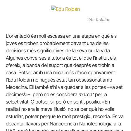
Edu Roldán
L’orientació és molt escassa en una etapa en què els
joves es troben probablement davant una de les
decisions més significatives de la seva curta vida.
Algunes converses a tutoria és tot el que l’institut els
ofereix, a banda del suport que després es trobin a
casa. Potser amb una mica més d’acompanyament
l’Edu Roldan no hagués estat tan obsessionat amb
Medecina. Ell també s’hi va quedar a les portes –»a set
dècimes!»–, però no es considera
marcat
per la
selectivitat. O potser sí, però en sentit positiu. «En
realitat no era la meva il·lusió, no sé per què ho volia
estudiar, potser perquè té molt prestigi», recorda. Es va
decantar llavors per Nanociència i Nanotecnologia a la
UAB, però ho va deixar al cap d’un any per passar-se a