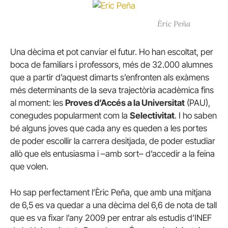
Èric Peña
Una dècima et pot canviar el futur. Ho han escoltat, per
boca de familiars i professors, més de 32.000 alumnes
que a partir d’aquest dimarts s’enfronten als exàmens
més determinants de la seva trajectòria acadèmica fins
al moment: les
Proves d’Accés a la Universitat
(PAU),
conegudes popularment com la
Selectivitat
. I ho saben
bé alguns joves que cada any es queden a les portes
de poder escollir la carrera desitjada, de poder estudiar
allò que els entusiasma i –amb sort– d’accedir a la feina
que volen.
Ho sap perfectament l’Èric Peña, que amb una mitjana
de 6,5 es va quedar a una dècima del 6,6 de nota de tall
que es va fixar l’any 2009 per entrar als estudis d’INEF