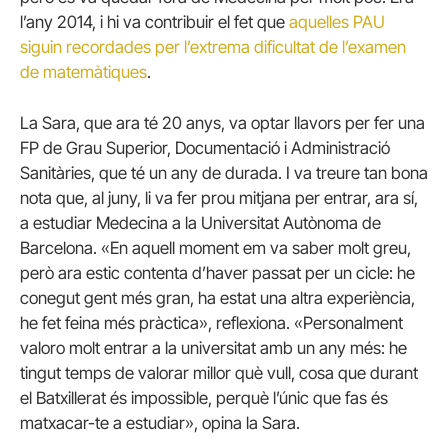
l’any 2014, i hi va contribuir el fet que
aquelles PAU
siguin recordades per l’extrema dificultat de l’examen
de matemàtiques
.
La Sara, que ara té 20 anys, va optar llavors per fer una
FP de Grau Superior, Documentació i Administració
Sanitàries, que té un any de durada. I va treure tan bona
nota que, al juny, li va fer prou mitjana per entrar, ara sí,
a estudiar Medecina a la Universitat Autònoma de
Barcelona. «En aquell moment em va saber molt greu,
però ara estic contenta d’haver passat per un cicle: he
conegut gent més gran, ha estat una altra experiència,
he fet feina més pràctica», reflexiona. «Personalment
valoro molt entrar a la universitat amb un any més: he
tingut temps de valorar millor què vull, cosa que durant
el Batxillerat és impossible, perquè l’únic que fas és
matxacar-te a estudiar», opina la Sara.