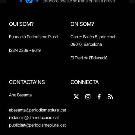
QUI SOM?
ON SOM?
Fundació Periodisme Plural
Carrer Bailén 5, principal.
08010, Barcelona
ISSN 2339 - 9619
El Diari de l'Educació
CONTACTA'NS
CONNECTA
Ana Basanta
X
Instagram
Facebook
RSS
(Twitter)
abasanta@periodismeplural.cat
redaccio@diarieducacio.cat
publicitat@periodismeplural.cat