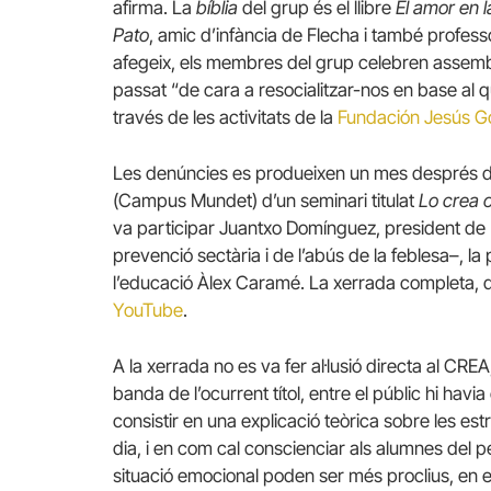
afirma. La
bíblia
del grup és el llibre
El amor en l
Pato
, amic d’infància de Flecha i també profes
afegeix, els membres del grup celebren assemble
passat “de cara a resocialitzar-nos en base al qu
través de les activitats de la
Fundación Jesús 
Les denúncies es produeixen un mes després de 
(Campus Mundet) d’un seminari titulat
Lo crea o
va participar Juantxo Domínguez, president de
prevenció sectària i de l’abús de la feblesa–, la
l’educació Àlex Caramé. La xerrada completa, 
YouTube
.
A la xerrada no es va fer al·lusió directa al CRE
banda de l’ocurrent títol, entre el públic hi ha
consistir en una explicació teòrica sobre les est
dia, i en com cal conscienciar als alumnes del pe
situació emocional poden ser més proclius, en 