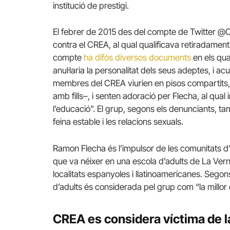
institució de prestigi.
El febrer de 2015 des del compte de Twitter @
contra el CREA, al qual qualificava retiradamen
compte
ha difós diversos documents
en els qua
anul·laria la personalitat dels seus adeptes, i 
membres del CREA viurien en pisos compartits, s
amb fills–, i senten adoració per Flecha, al qual
l’educació”. El grup, segons els denunciants, tam
feina estable i les relacions sexuals.
Ramon Flecha és l’impulsor de les comunitats d
que va néixer en una escola d’adults de La Ver
localitats espanyoles i llatinoamericanes. Sego
d’adults és considerada pel grup com “la millor
CREA es considera víctima de la