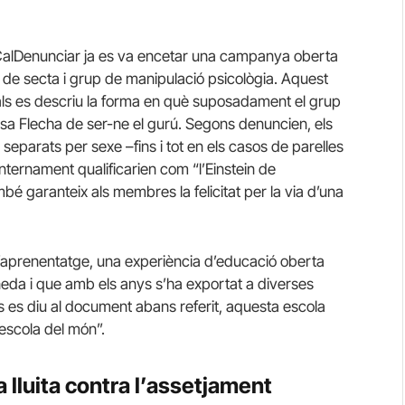
CalDenunciar ja es va encetar una campanya oberta
t de secta i grup de manipulació psicològia. Aquest
ls es descriu la forma en què suposadament el grup
acusa Flecha de ser-ne el gurú. Segons denuncien, els
eparats per sexe –fins i tot en els casos de parelles
 internament qualificarien com “l’Einstein de
bé garanteix als membres la felicitat per la via d’una
’aprenentatge, una experiència d’educació oberta
neda i que amb els anys s’ha exportat a diverses
ns es diu al document abans referit, aquesta escola
 escola del món”.
 lluita contra l’assetjament