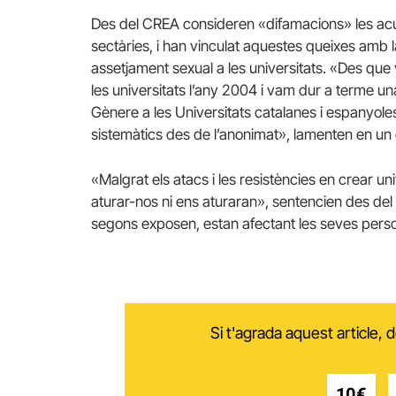
Des del CREA consideren «difamacions» les ac
sectàries, i han vinculat aquestes queixes amb l
assetjament sexual a les universitats. «Des que 
les universitats l’any 2004 i vam dur a terme un
Gènere a les Universitats catalanes i espanyole
sistemàtics des de l’anonimat», lamenten en un
«Malgrat els atacs i les resistències en crear un
aturar-nos ni ens aturaran», sentencien des de
segons exposen, estan afectant les seves person
Si t'agrada aquest article,
10€