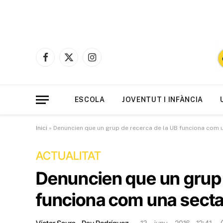
Facebook
X
Instagram
(Twitter)
ESCOLA
JOVENTUT I INFÀNCIA
Inici
»
Denuncien que un grup de recerca de la UB funciona com 
ACTUALITAT
Denuncien que un grup 
funciona com una sect