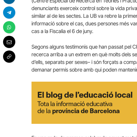
(Centre Especial de Recerca en Teories i Pràct
denunciants exerceix control sobre la vida pri
similar al de les sectes. La UB va rebre la prime
informació sobre el cas, dues persones més van c
cas a la Fiscalia el 6 de juny.
Segons alguns testimonis que han passat pel C
recerca arriba a un extrem en què molts dels s
d’ells, separats per sexes– i són forçats a compa
demanar permís sobre amb qui poden mantenir 