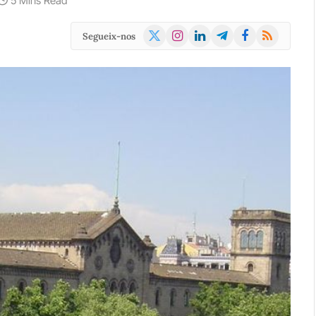
5 Mins Read
X
Instagram
LinkedIn
Telegram
Facebook
RSS
Segueix-nos
(Twitter)