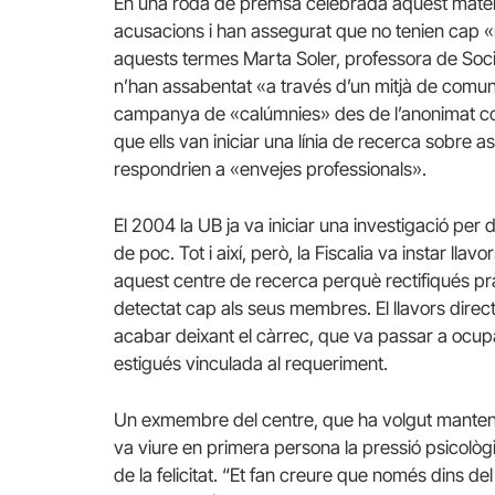
En una roda de premsa celebrada aquest mateix 
acusacions i han assegurat que no tenien cap «
aquests termes Marta Soler, professora de Socio
n’han assabentat «a través d’un mitjà de comuni
campanya de «calúmnies» des de l’anonimat cont
que ells van iniciar una línia de recerca sobre a
respondrien a «envejes professionals».
El 2004 la UB ja va iniciar una investigació per
de poc. Tot i així, però, la Fiscalia va instar lla
aquest centre de recerca perquè rectifiqués pr
detectat cap als seus membres. El llavors direc
acabar deixant el càrrec, que va passar a ocup
estigués vinculada al requeriment.
Un exmembre del centre, que ha volgut mantenir 
va viure en primera persona la pressió psicològ
de la felicitat. “Et fan creure que només dins del g