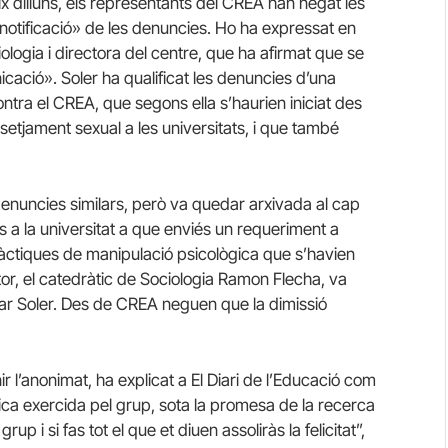
dilluns, els representants del CREA han negat les
notificació» de les denuncies. Ho ha expressat en
logia i directora del centre, que ha afirmat que se
cació». Soler ha qualificat les denuncies d’una
ra el CREA, que segons ella s’haurien iniciat des
ssetjament sexual a les universitats, i que també
 denuncies similars, però va quedar arxivada al cap
vors a la universitat a que enviés un requeriment a
àctiques de manipulació psicològica que s’havien
tor, el catedràtic de Sociologia Ramon Flecha, va
ar Soler. Des de CREA neguen que la dimissió
l’anonimat, ha explicat a El Diari de l’Educació com
ica exercida pel grup, sota la promesa de la recerca
rup i si fas tot el que et diuen assoliràs la felicitat”,