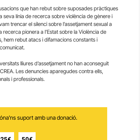
usacions que han rebut sobre suposades pràctiques
a seva línia de recerca sobre violència de gènere i
vam trencar el silenci sobre l’assetjament sexual a
a recerca pionera a l’Estat sobre la Violència de
s, hem rebut atacs i difamacions constants i
 comunicat.
iversitats lliures d’assetjament no han aconseguit
l CREA. Les denuncies aparegudes contra ells,
als i professionals.
 dóna'ns suport amb una donació.
25€
50€