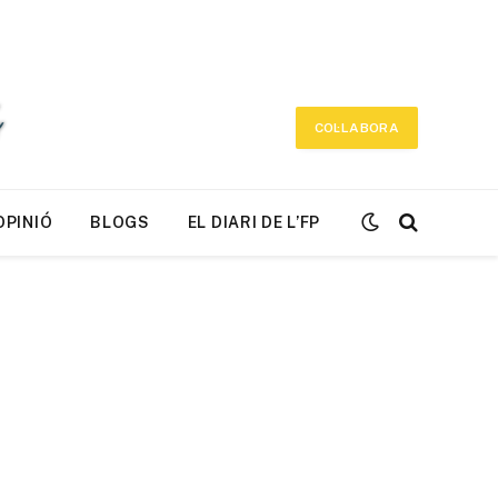
COL·LABORA
OPINIÓ
BLOGS
EL DIARI DE L’FP