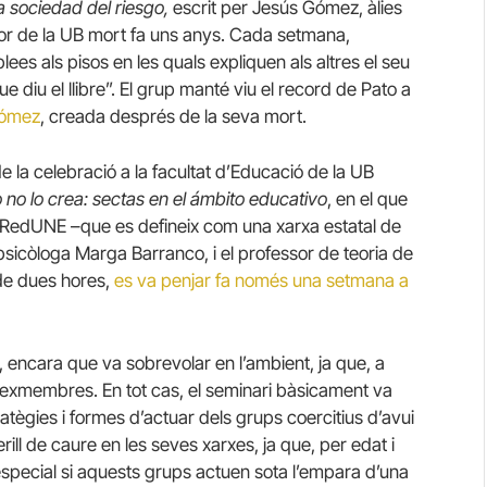
a sociedad del riesgo,
escrit per Jesús Gómez, àlies
sor de la UB mort fa uns anys. Cada setmana,
es als pisos en les quals expliquen als altres el seu
e diu el llibre”. El grup manté viu el record de Pato a
Gómez
, creada després de la seva mort.
la celebració a la facultat d’Educació de la UB
 no lo crea: sectas en el ámbito educativo
, en el que
 RedUNE –que es defineix com una xarxa estatal de
 psicòloga Marga Barranco, i el professor de teoria de
de dues hores,
es va penjar fa només una setmana a
A, encara que va sobrevolar en l’ambient, ja que, a
via exmembres. En tot cas, el seminari bàsicament va
ratègies i formes d’actuar dels grups coercitius d’avui
rill de caure en les seves xarxes, ja que, per edat i
especial si aquests grups actuen sota l’empara d’una