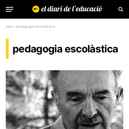
Inici
»
pedagogia escolàstica
pedagogia escolàstica