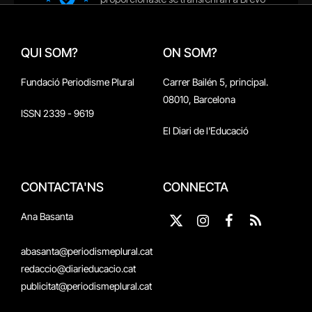
QUI SOM?
ON SOM?
Fundació Periodisme Plural
Carrer Bailén 5, principal.
08010, Barcelona
ISSN 2339 - 9619
El Diari de l'Educació
CONTACTA'NS
CONNECTA
Ana Basanta
X
Instagram
Facebook
RSS
(Twitter)
abasanta@periodismeplural.cat
redaccio@diarieducacio.cat
publicitat@periodismeplural.cat