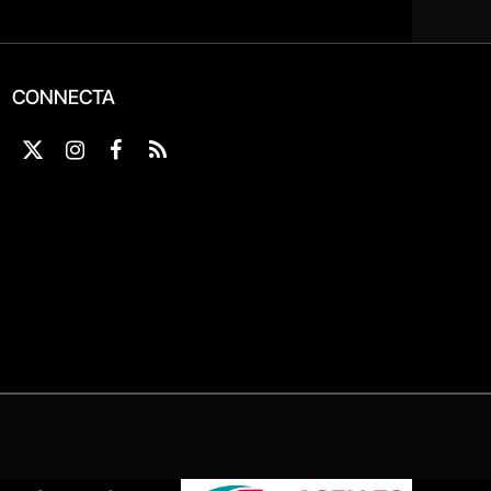
CONNECTA
X
Instagram
Facebook
RSS
(Twitter)