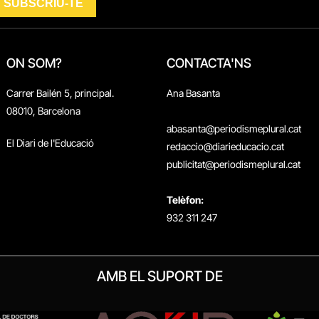
ON SOM?
CONTACTA'NS
Carrer Bailén 5, principal.
Ana Basanta
08010, Barcelona
abasanta@periodismeplural.cat
El Diari de l'Educació
redaccio@diarieducacio.cat
publicitat@periodismeplural.cat
Telèfon:
932 311 247
AMB EL SUPORT DE