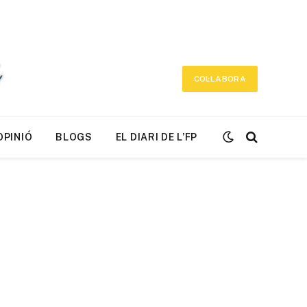
COL·LABORA
OPINIÓ
BLOGS
EL DIARI DE L’FP