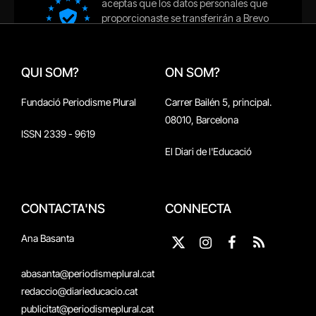
QUI SOM?
ON SOM?
Fundació Periodisme Plural
Carrer Bailén 5, principal.
08010, Barcelona
ISSN 2339 - 9619
El Diari de l'Educació
CONTACTA'NS
CONNECTA
Ana Basanta
X
Instagram
Facebook
RSS
(Twitter)
abasanta@periodismeplural.cat
redaccio@diarieducacio.cat
publicitat@periodismeplural.cat