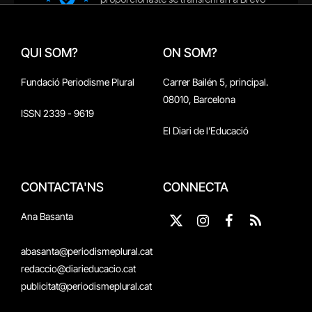
QUI SOM?
ON SOM?
Fundació Periodisme Plural
Carrer Bailén 5, principal.
08010, Barcelona
ISSN 2339 - 9619
El Diari de l'Educació
CONTACTA'NS
CONNECTA
Ana Basanta
X
Instagram
Facebook
RSS
(Twitter)
abasanta@periodismeplural.cat
redaccio@diarieducacio.cat
publicitat@periodismeplural.cat