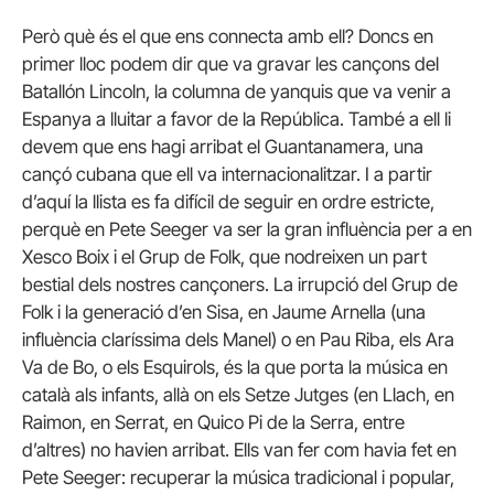
Però què és el que ens connecta amb ell? Doncs en
primer lloc podem dir que va gravar les cançons del
Batallón Lincoln, la columna de yanquis que va venir a
Espanya a lluitar a favor de la República. També a ell li
devem que ens hagi arribat el Guantanamera, una
cançó cubana que ell va internacionalitzar. I a partir
d’aquí la llista es fa difícil de seguir en ordre estricte,
perquè en Pete Seeger va ser la gran influència per a en
Xesco Boix i el Grup de Folk, que nodreixen un part
bestial dels nostres cançoners. La irrupció del Grup de
Folk i la generació d’en Sisa, en Jaume Arnella (una
influència claríssima dels Manel) o en Pau Riba, els Ara
Va de Bo, o els Esquirols, és la que porta la música en
català als infants, allà on els Setze Jutges (en Llach, en
Raimon, en Serrat, en Quico Pi de la Serra, entre
d’altres) no havien arribat. Ells van fer com havia fet en
Pete Seeger: recuperar la música tradicional i popular,