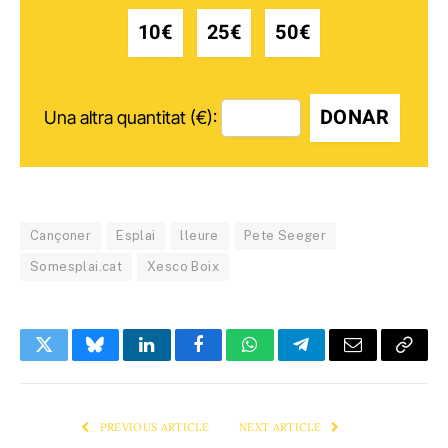
10€
25€
50€
DONAR
Una altra quantitat (€):
Cançoner
Esplai
lleure
Pete Seeger
Somesplai.cat
Xesco Boix
Twitter
Bluesky
LinkedIn
Facebook
WhatsApp
Telegram
Email
Copy
Link
PREVIOUS ARTICLE
NEXT ARTICLE