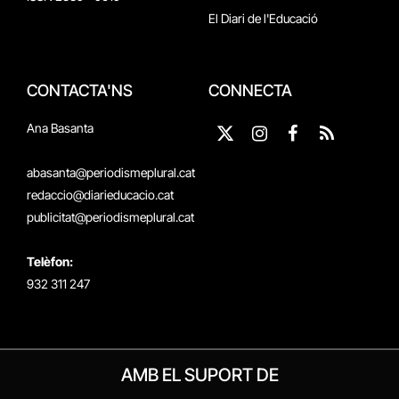
El Diari de l'Educació
CONTACTA'NS
CONNECTA
Ana Basanta
X
Instagram
Facebook
RSS
(Twitter)
abasanta@periodismeplural.cat
redaccio@diarieducacio.cat
publicitat@periodismeplural.cat
Telèfon:
932 311 247
AMB EL SUPORT DE