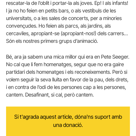
rescatar-la de l’oblit i portar-la als joves. Ep! I als infants!
I ja no ho feien en petits bars, o als vestíbuls de les
universitats, o a les sales de concerts, per a minories
convençudes. Ho feien als parcs, als jardins, als
cercaviles, apropiant-se (apropiant-nos!) dels carrers…
Són els nostres primers grups d’animació.
Bé, ara ja sabem una mica millor qui era en Pete Seeger.
No cal que li fem homenatges, segur que no era gaire
partidari dels homenatges i els reconeixements. Però si
volem seguir la seva lluita en favor de la pau, dels drets,
i en contra de l’odi de les persones cap a les persones,
cantem. Desafinant, si cal, però cantem.
Si t'agrada aquest article, dóna'ns suport amb
una donació.