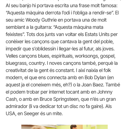
Al seu banjo hi portava escrita una frase molt famosa:
“Aquesta màquina derrota l’odi i l’obliga a rendir-se”. El
seu amic Woody Guthrie en portava una de molt
semblant a la guitarra: “Aquesta màquina mata
feixistes”. Tots dos junts van voltar els Estats Units per
conèixer les cançons que cantava la gent del poble,
impedir que s’oblidessin i llegar-les al futur, als joves.
Velles cançons blues, espirituals, worksongs, gospel,
bluegrass, country. I noves cançons també, perquè la
creativitat de la gent és constant. I així naixia el folk
modern, el que ens connecta amb en Bob Dylan (en
aquest ja el coneixem més, eh?) o la Joan Baez. També
el podem trobar per internet tocant amb en Johnny
Cash, o amb en Bruce Springsteen, que n’és un gran
admirador (li va dedicar tot un disc no fa gaire). Als
USA, en Seeger és un mite.