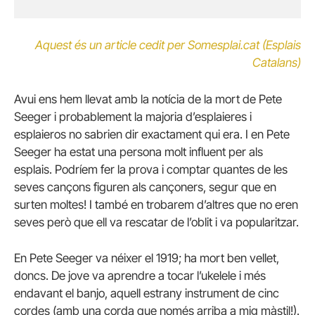
Aquest és un article cedit per Somesplai.cat (Esplais
Catalans)
Avui ens hem llevat amb la notícia de la mort de Pete
Seeger i probablement la majoria d’esplaieres i
esplaieros no sabrien dir exactament qui era. I en Pete
Seeger ha estat una persona molt influent per als
esplais. Podríem fer la prova i comptar quantes de les
seves cançons figuren als cançoners, segur que en
surten moltes! I també en trobarem d’altres que no eren
seves però que ell va rescatar de l’oblit i va popularitzar.
En Pete Seeger va néixer el 1919; ha mort ben vellet,
doncs. De jove va aprendre a tocar l’ukelele i més
endavant el banjo, aquell estrany instrument de cinc
cordes (amb una corda que només arriba a mig màstil!).