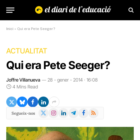
Inici
»
Qui era Pete Seeger?
ACTUALITAT
Qui era Pete Seeger?
Joffre Villanueva
28 - gener - 2014 · 16:08
4 Mins Read
X
Instagram
LinkedIn
Telegram
Facebook
RSS
Segueix-nos
(Twitter)