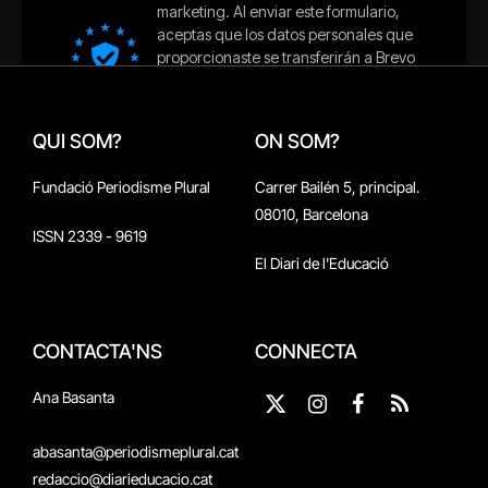
QUI SOM?
ON SOM?
Fundació Periodisme Plural
Carrer Bailén 5, principal.
08010, Barcelona
ISSN 2339 - 9619
El Diari de l'Educació
CONTACTA'NS
CONNECTA
Ana Basanta
X
Instagram
Facebook
RSS
(Twitter)
abasanta@periodismeplural.cat
redaccio@diarieducacio.cat