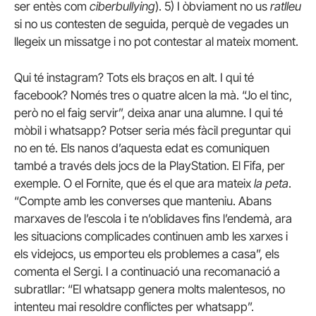
ser entès com
ciberbullying
). 5) I òbviament no us
ratlleu
si no us contesten de seguida, perquè de vegades un
llegeix un missatge i no pot contestar al mateix moment.
Qui té instagram? Tots els braços en alt. I qui té
facebook? Només tres o quatre alcen la mà. “Jo el tinc,
però no el faig servir”, deixa anar una alumne. I qui té
mòbil i whatsapp? Potser seria més fàcil preguntar qui
no en té. Els nanos d’aquesta edat es comuniquen
també a través dels jocs de la PlayStation. El Fifa, per
exemple. O el Fornite, que és el que ara mateix
la peta
.
“Compte amb les converses que manteniu. Abans
marxaves de l’escola i te n’oblidaves fins l’endemà, ara
les situacions complicades continuen amb les xarxes i
els videjocs, us emporteu els problemes a casa”, els
comenta el Sergi. I a continuació una recomanació a
subratllar: “El whatsapp genera molts malentesos, no
intenteu mai resoldre conflictes per whatsapp”.