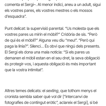
comenta el Sergi–. Al menor indici, aneu a un adult, sigui
els vostres pares, els vostres mestres o els mossos
d’esquadra”.
Punt delicat: la supervisió parental. “Us molesta que els
vostres pares us mirin el mòbil?” Cridòria de sís. “Però
de qui és el mòbil?” Alguna veu diu “meu!”. “Però qui
paga la línia?”. Silenci… És obvi que ningú dels presents.
El Sergi els dona una mala notícia: “Si els pares us
demanen el mòbil estan en el seu dret, la seva obligació
és protegir-vos, i aquesta obligació és més important
que la vostra intimitat”.
Altres temes delicats: el
sexting
, que tothom menys el
cronista sembla saber què vol dir [“intercanvi de
fotografies de contingut eròtic”, aclareix el Sergi], si bé