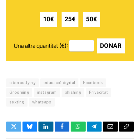
10€
25€
50€
DONAR
Una altra quantitat (€):
ciberbullying
educació digital
Facebook
Grooming
instagram
phishing
Privacitat
sexting
whatsapp
Twitter
Bluesky
LinkedIn
Facebook
WhatsApp
Telegram
Email
Copy