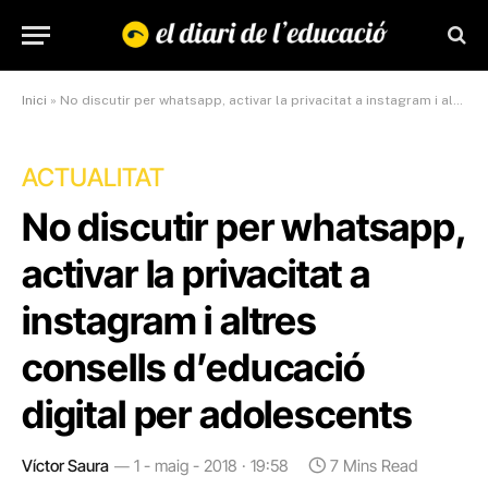
Inici
»
No discutir per whatsapp, activar la privacitat a instagram i altres consells d’educació digital per adolescents
ACTUALITAT
No discutir per whatsapp,
activar la privacitat a
instagram i altres
consells d’educació
digital per adolescents
Víctor Saura
1 - maig - 2018 · 19:58
7 Mins Read