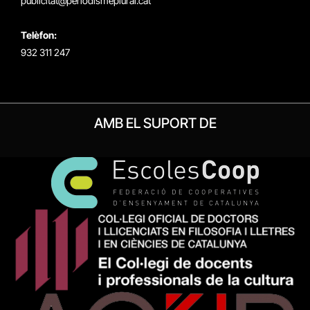
publicitat@periodismeplural.cat
Telèfon:
932 311 247
AMB EL SUPORT DE