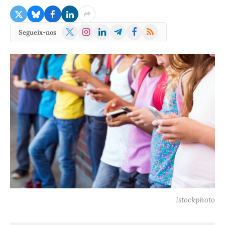
X
Instagram
LinkedIn
Telegram
Facebook
RSS
Segueix-nos
(Twitter)
Istockphoto