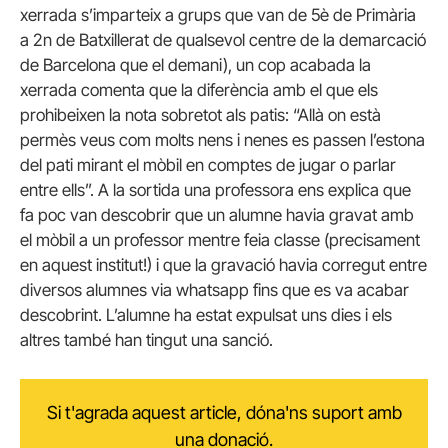
xerrada s’imparteix a grups que van de 5è de Primària
a 2n de Batxillerat de qualsevol centre de la demarcació
de Barcelona que el demani), un cop acabada la
xerrada comenta que la diferència amb el que els
prohibeixen la nota sobretot als patis: “Allà on està
permès veus com molts nens i nenes es passen l’estona
del pati mirant el mòbil en comptes de jugar o parlar
entre ells”. A la sortida una professora ens explica que
fa poc van descobrir que un alumne havia gravat amb
el mòbil a un professor mentre feia classe (precisament
en aquest institut!) i que la gravació havia corregut entre
diversos alumnes via whatsapp fins que es va acabar
descobrint. L’alumne ha estat expulsat uns dies i els
altres també han tingut una sanció.
Si t'agrada aquest article, dóna'ns suport amb
una donació.