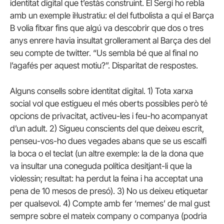
identitat digital que t’estàs construint. El Sergi ho rebla
amb un exemple il·lustratiu: el del futbolista a qui el Barça
B volia fitxar fins que algú va descobrir que dos o tres
anys enrere havia insultat grollerament al Barça des del
seu compte de twitter. “Us sembla bé que al final no
l’agafés per aquest motiu?”. Disparitat de respostes.
Alguns consells sobre identitat digital. 1) Tota xarxa
social vol que estigueu el més oberts possibles però té
opcions de privacitat, activeu-les i feu-ho acompanyat
d’un adult. 2) Sigueu conscients del que deixeu escrit,
penseu-vos-ho dues vegades abans que se us escalfi
la boca o el teclat (un altre exemple: la de la dona que
va insultar una coneguda política desitjant-li que la
violessin; resultat: ha perdut la feina i ha acceptat una
pena de 10 mesos de presó). 3) No us deixeu etiquetar
per qualsevol. 4) Compte amb fer ‘memes’ de mal gust
sempre sobre el mateix company o companya (podria