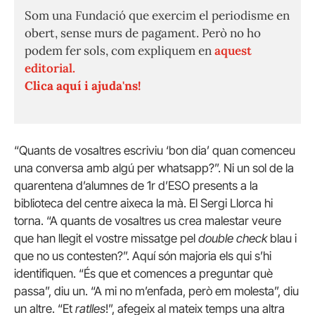
Som una Fundació que exercim el periodisme en
obert, sense murs de pagament. Però no ho
podem fer sols, com expliquem en
aquest
editorial.
Clica aquí i ajuda'ns!
“Quants de vosaltres escriviu ‘bon dia’ quan comenceu
una conversa amb algú per whatsapp?”. Ni un sol de la
quarentena d’alumnes de 1r d’ESO presents a la
biblioteca del centre aixeca la mà. El Sergi Llorca hi
torna. “A quants de vosaltres us crea malestar veure
que han llegit el vostre missatge pel
double check
blau i
que no us contesten?”. Aquí són majoria els qui s’hi
identifiquen. “És que et comences a preguntar què
passa”, diu un. “A mi no m’enfada, però em molesta”, diu
un altre. “Et
ratlles
!”, afegeix al mateix temps una altra