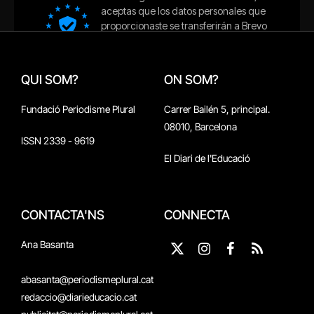
QUI SOM?
ON SOM?
Fundació Periodisme Plural
Carrer Bailén 5, principal.
08010, Barcelona
ISSN 2339 - 9619
El Diari de l'Educació
CONTACTA'NS
CONNECTA
Ana Basanta
X
Instagram
Facebook
RSS
(Twitter)
abasanta@periodismeplural.cat
redaccio@diarieducacio.cat