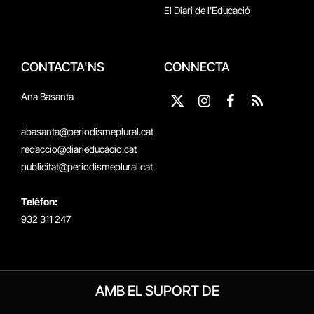
El Diari de l'Educació
CONTACTA'NS
CONNECTA
Ana Basanta
X
Instagram
Facebook
RSS
(Twitter)
abasanta@periodismeplural.cat
redaccio@diarieducacio.cat
publicitat@periodismeplural.cat
Telèfon:
932 311 247
AMB EL SUPORT DE