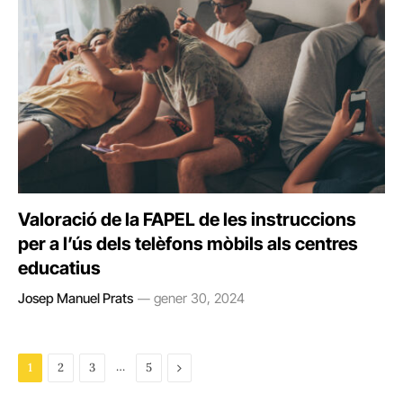
Valoració de la FAPEL de les instruccions
per a l’ús dels telèfons mòbils als centres
educatius
Josep Manuel Prats
gener 30, 2024
…
Next
1
2
3
5