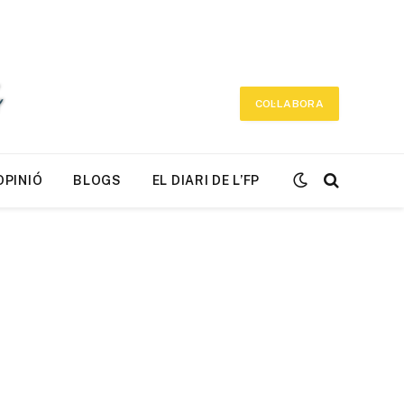
COL·LABORA
OPINIÓ
BLOGS
EL DIARI DE L’FP