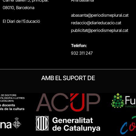
08010, Barcelona
abasanta@periodismeplural.cat
El Diari de l'Educació
redaccio@diarieducacio.cat
publicitat@periodismeplural.cat
Telèfon:
932 311 247
AMB EL SUPORT DE