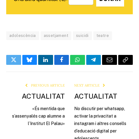
adolescència
assetjament
suicidi
teatre
Twitter
Bluesky
LinkedIn
Facebook
WhatsApp
Telegram
Email
Copy
Link
PREVIOUS ARTICLE
NEXT ARTICLE
ACTUALITAT
ACTUALITAT
«És mentida que
No discutir per whatsapp,
s’assenyalés cap alumne a
activar la privacitat a
l’Institut El Palau»
instagram i altres consells
d’educació digital per
adolescents