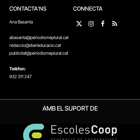
CONTACTA'NS
CONNECTA
Ana Basanta
X
Instagram
Facebook
RSS
(Twitter)
abasanta@periodismeplural.cat
redaccio@diarieducacio.cat
publicitat@periodismeplural.cat
Telèfon:
932 311 247
AMB EL SUPORT DE