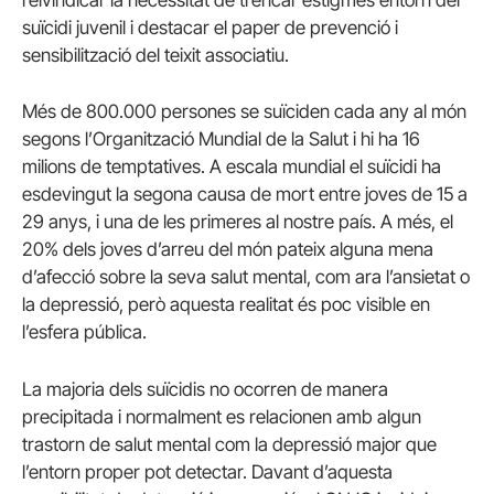
reivindicar la necessitat de trencar estigmes entorn del
suïcidi juvenil i destacar el paper de prevenció i
sensibilització del teixit associatiu.
Més de 800.000 persones se suïciden cada any al món
segons l’Organització Mundial de la Salut i hi ha 16
milions de temptatives. A escala mundial el suïcidi ha
esdevingut la segona causa de mort entre joves de 15 a
29 anys, i una de les primeres al nostre país. A més, el
20% dels joves d’arreu del món pateix alguna mena
d’afecció sobre la seva salut mental, com ara l’ansietat o
la depressió, però aquesta realitat és poc visible en
l’esfera pública.
La majoria dels suïcidis no ocorren de manera
precipitada i normalment es relacionen amb algun
trastorn de salut mental com la depressió major que
l’entorn proper pot detectar. Davant d’aquesta