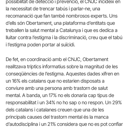
possibilitat de detecció i prevenció, el CNJC incideix en
la necessitat de trencar tabús i parlar-ne, una
recomanació que fan també nombrosos experts. Uns
d’ells són Obertament, una plataforma d’entitats que
treballen la salut mental a Catalunya i que es dedica a
lluitar contra l’estigma i la discriminació, creu que el tabú
i l’estigma poden portar al suïcidi.
De fet, en coordinació amb el CNJC, Obertament
realitzava tríptics informatius sobre la magnitud de les
conseqüències de l’estigma. Aquestes dades xifren en
un 16% els catalans que no estarien disposats a
conviure amb una persona amb trastorn de salut
mental. A banda, un 17% no els donaria cap tipus de
responsabilitat i un 34% no ho sap o no respon. Un 29%
dels catalans i catalanes creuen que una de les
principals causes del trastorn mental és la manca
d’autodisciplina i un 21% considera que no es pot confiar