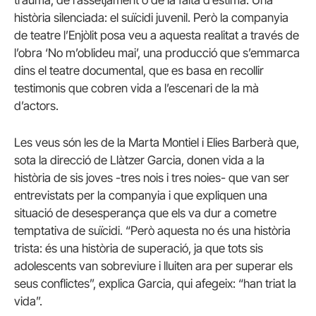
trauma, de l’assetjament o de la falta d’estima. Una
història silenciada: el suïcidi juvenil. Però la companyia
de teatre l’Enjòlit posa veu a aquesta realitat a través de
l’obra ‘No m’oblideu mai’, una producció que s’emmarca
dins el teatre documental, que es basa en recollir
testimonis que cobren vida a l’escenari de la mà
d’actors.
Les veus són les de la Marta Montiel i Elies Barberà que,
sota la direcció de Llàtzer Garcia, donen vida a la
història de sis joves -tres nois i tres noies- que van ser
entrevistats per la companyia i que expliquen una
situació de desesperança que els va dur a cometre
temptativa de suïcidi. “Però aquesta no és una història
trista: és una història de superació, ja que tots sis
adolescents van sobreviure i lluiten ara per superar els
seus conflictes”, explica Garcia, qui afegeix: “han triat la
vida”.