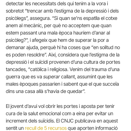
detectar les necessitats dels qui tenim a la vora i
sobretot “trencar amb l’estigma de la depressió i dels
psicòlegs”, assegura. “Si quan se’ns espatlla el cotxe
anem al mecànic, per què no acceptem que quan
estem passant una mala època hauríem d’anar al
psicòleg?”, i afegeix que hem de superar la por a
demanar ajuda, perquè hi ha coses que “en solitud no
es poden resoldre”. Així, considera que l’estigma de la
depressió i el suïcidi provenen d’una cultura de portes
tancades, “catòlica i religiosa. Venim del trauma d’una
guerra que es va
superar
callant, assumint que les
males èpoques passarien i sabent que el que succeïa
dins una casa allà s’havia de quedar”.
El jovent d’avui vol obrir les portes i aposta per tenir
cura de la salut emocional com a eina per evitar un
increment dels suïcidis. El CNJC publicava en aquest
sentit un
recull de 5 recursos
que aporten informació