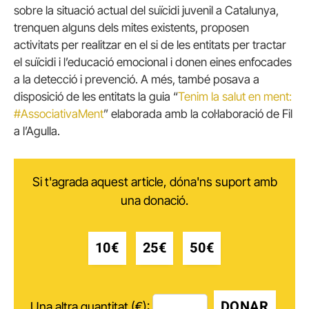
sobre la situació actual del suïcidi juvenil a Catalunya,
trenquen alguns dels mites existents, proposen
activitats per realitzar en el si de les entitats per tractar
el suïcidi i l’educació emocional i donen eines enfocades
a la detecció i prevenció. A més, també posava a
disposició de les entitats la guia “
Tenim la salut en ment:
#AssociativaMent
” elaborada amb la col·laboració de Fil
a l’Agulla.
Si t'agrada aquest article, dóna'ns suport amb
una donació.
10€
25€
50€
DONAR
Una altra quantitat (€):