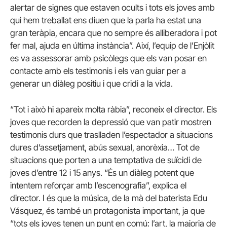
alertar de signes que estaven ocults i tots els joves amb
qui hem treballat ens diuen que la parla ha estat una
gran teràpia, encara que no sempre és alliberadora i pot
fer mal, ajuda en última instància”. Així, l’equip de l’Enjòlit
es va assessorar amb psicòlegs que els van posar en
contacte amb els testimonis i els van guiar per a
generar un diàleg positiu i que cridi a la vida.
“Tot i això hi apareix molta ràbia”, reconeix el director. Els
joves que recorden la depressió que van patir mostren
testimonis durs que traslladen l’espectador a situacions
dures d’assetjament, abús sexual, anorèxia… Tot de
situacions que porten a una temptativa de suïcidi de
joves d’entre 12 i 15 anys. “És un diàleg potent que
intentem reforçar amb l’escenografia”, explica el
director. I és que la música, de la mà del baterista Edu
Vásquez, és també un protagonista important, ja que
“tots els joves tenen un punt en comú: l’art, la majoria de