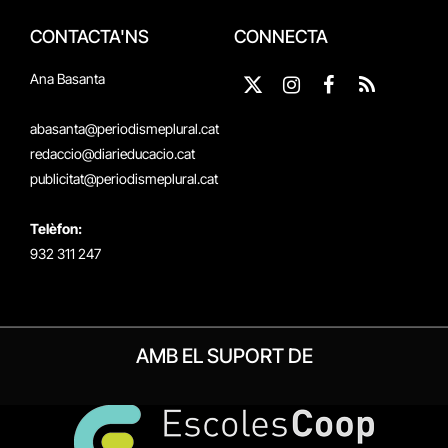
CONTACTA'NS
CONNECTA
Ana Basanta
X
Instagram
Facebook
RSS
(Twitter)
abasanta@periodismeplural.cat
redaccio@diarieducacio.cat
publicitat@periodismeplural.cat
Telèfon:
932 311 247
AMB EL SUPORT DE