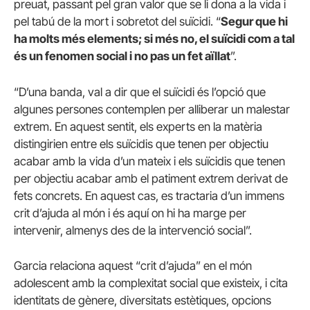
preuat, passant pel gran valor que se li dona a la vida i
pel tabú de la mort i sobretot del suïcidi. “
Segur que hi
ha molts més elements; si més no, el suïcidi com a tal
és un fenomen social i no pas un fet aïllat
”.
“D’una banda, val a dir que el suïcidi és l’opció que
algunes persones contemplen per alliberar un malestar
extrem. En aquest sentit, els experts en la matèria
distingirien entre els suïcidis que tenen per objectiu
acabar amb la vida d’un mateix i els suïcidis que tenen
per objectiu acabar amb el patiment extrem derivat de
fets concrets. En aquest cas, es tractaria d’un immens
crit d’ajuda al món i és aquí on hi ha marge per
intervenir, almenys des de la intervenció social”.
Garcia relaciona aquest “crit d’ajuda” en el món
adolescent amb la complexitat social que existeix, i cita
identitats de gènere, diversitats estètiques, opcions