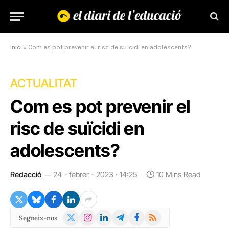
Inici
»
Com es pot prevenir el risc de suïcidi en adolescents?
ACTUALITAT
Com es pot prevenir el
risc de suïcidi en
adolescents?
Redacció
24 - febrer - 2023 · 14:25
10 Mins Read
X
Instagram
LinkedIn
Telegram
Facebook
RSS
Segueix-nos
(Twitter)