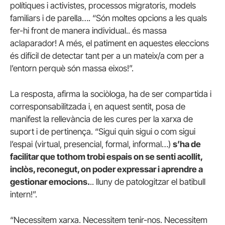
polítiques i activistes, processos migratoris, models
familiars i de parella…. “Són moltes opcions a les quals
fer-hi front de manera individual.. és massa
aclaparador! A més, el patiment en aquestes eleccions
és difícil de detectar tant per a un mateix/a com per a
l’entorn perquè són massa eixos!”.
La resposta, afirma la sociòloga, ha de ser compartida i
corresponsabilitzada i, en aquest sentit, posa de
manifest la rellevància de les cures per la xarxa de
suport i de pertinença. “Sigui quin sigui o com sigui
l’espai (virtual, presencial, formal, informal…)
s’ha de
facilitar que tothom trobi espais on se senti acollit,
inclòs, reconegut, on poder expressar i aprendre a
gestionar emocions.
.. lluny de patologitzar el batibull
intern!”.
“Necessitem xarxa. Necessitem tenir-nos. Necessitem