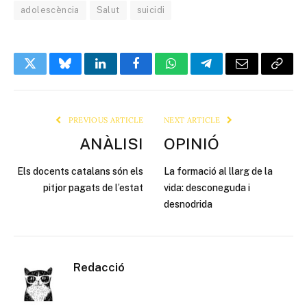
adolescència
Salut
suicidi
Twitter
Bluesky
LinkedIn
Facebook
WhatsApp
Telegram
Email
Copy
Link
PREVIOUS ARTICLE
NEXT ARTICLE
ANÀLISI
OPINIÓ
Els docents catalans són els
La formació al llarg de la
pitjor pagats de l’estat
vida: desconeguda i
desnodrida
Redacció