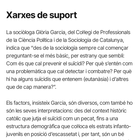
Xarxes de suport
La sociòloga Glòria Garcia, del Col·legi de Professionals
de la Ciència Política i de la Sociologia de Catalunya,
indica que “des de la sociologia sempre cal començar
preguntant-se el més bàsic, per estrany que sembli:
Com és que cal prevenir el suïcidi? Per què s’entén com
una problemàtica que cal detectar i combatre? Per què
hi ha alguns suïcidis que entenem (eutanàsia) i d’altres
que de cap manera?”.
Els factors, insisteix Garcia, són diversos, com també ho
són les seves interpretacions: des del context històric
catòlic que jutja el suïcidi com un pecat, fins a una
estructura demogràfica que col·loca els estrats infanto-
juvenils en posició d’escassetat i, per tant, són un bé