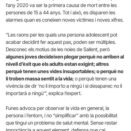
l’any 2020 va ser la primera causa de mort entre les
persones de 15 a 44 anys. Tot i això, es disparen les
alarmes quan es coneixen noves víctimes i noves xifres.
“Les raons per les quals una persona adolescent pot
acabar decidint fer aquest pas, poden ser múltiples.
Desconec els motius de les noies de Sallent, però
algunes joves decideixen plegar perquè no arriben al
nivell d’èxit que els adults estan exigint; altres
perquè tenen unes vides insuportables; o perquè no
li troben massa sentit a la vida
; o perquè tenen una
vivència de dir ‘no li importo a ningú i si desaparec no li
importarà a ningú’”, explica l’expert.
Funes advoca per observar la vida en general, la
persona i l’entorn, i no “simplificar” amb la possibilitat
que tingui un problema de salut mental. Sense restar
importància a aquest element, defensa que cal