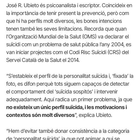
José R. Ubieto és psicoanalista i escriptor. Coincideix en
la importància de tenir present la prevenció, però com
que hi ha perfils molt diversos, les bones intencions
tenen també les seves limitacions. Recorda que quan
l’Organització Mundial de la Salut (OMS) va declarar el
suïcidi com un problema de salut pública l’any 2004, es
van iniciar projectes com el Codi Risc Suïcidi (CRS) del
Servei Català de la Salut el 2014.
“S’estableix el perfil de la personalitat suïcida i, ‘fixada’ la
foto, es difon perquè tots siguem capaços de detectar
el comportament del ‘suïcida sospitós’ i intervenir
adequadament. Aquí radica un primer problema, ja que
no existeix un únic perfil suïcida, i les motivacions i
contextos són molt diversos
”, explica Ubieto.
“Hem d’evitar també donar consistència a la categoria
de ‘personalitat suïcida’, ja que pot animar a qui se