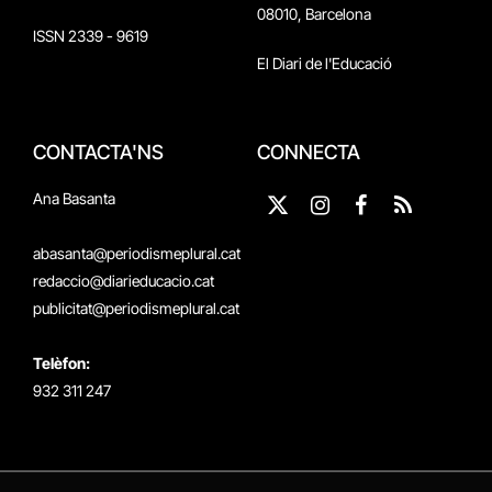
08010, Barcelona
ISSN 2339 - 9619
El Diari de l'Educació
CONTACTA'NS
CONNECTA
Ana Basanta
X
Instagram
Facebook
RSS
(Twitter)
abasanta@periodismeplural.cat
redaccio@diarieducacio.cat
publicitat@periodismeplural.cat
Telèfon:
932 311 247