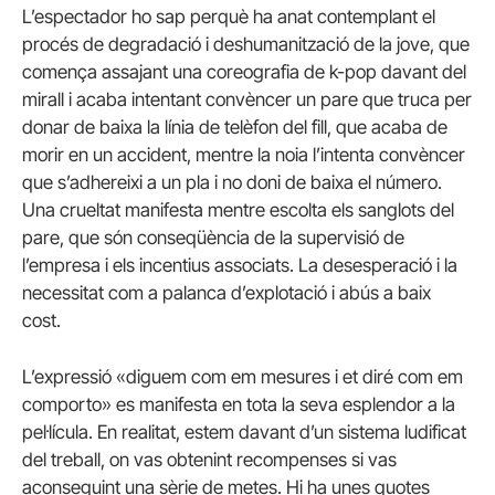
L’espectador ho sap perquè ha anat contemplant el
procés de degradació i deshumanització de la jove, que
comença assajant una coreografia de k-pop davant del
mirall i acaba intentant convèncer un pare que truca per
donar de baixa la línia de telèfon del fill, que acaba de
morir en un accident, mentre la noia l’intenta convèncer
que s’adhereixi a un pla i no doni de baixa el número.
Una crueltat manifesta mentre escolta els sanglots del
pare, que són conseqüència de la supervisió de
l’empresa i els incentius associats. La desesperació i la
necessitat com a palanca d’explotació i abús a baix
cost.
L’expressió «diguem com em mesures i et diré com em
comporto» es manifesta en tota la seva esplendor a la
pel·lícula. En realitat, estem davant d’un sistema ludificat
del treball, on vas obtenint recompenses si vas
aconseguint una sèrie de metes. Hi ha unes quotes