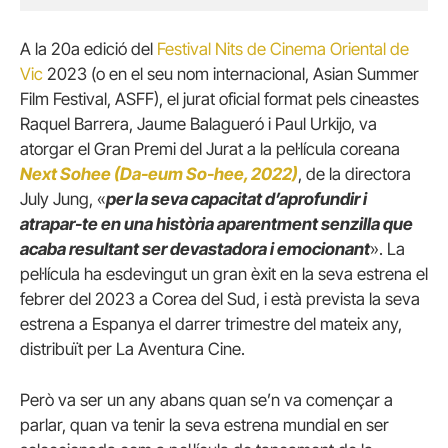
A la 20a edició del
Festival Nits de Cinema Oriental de
Vic
2023 (o en el seu nom internacional, Asian Summer
Film Festival, ASFF), el jurat oficial format pels cineastes
Raquel Barrera, Jaume Balagueró i Paul Urkijo, va
atorgar el Gran Premi del Jurat a la pel·lícula coreana
Next Sohee (
Da-eum So-hee, 2022)
, de la directora
July Jung, «
per la seva capacitat d’aprofundir i
atrapar-te en una història aparentment senzilla que
acaba resultant ser devastadora i emocionant
». La
pel·lícula ha esdevingut un gran èxit en la seva estrena el
febrer del 2023 a Corea del Sud, i està prevista la seva
estrena a Espanya el darrer trimestre del mateix any,
distribuït per La Aventura Cine.
Però va ser un any abans quan se’n va començar a
parlar, quan va tenir la seva estrena mundial en ser