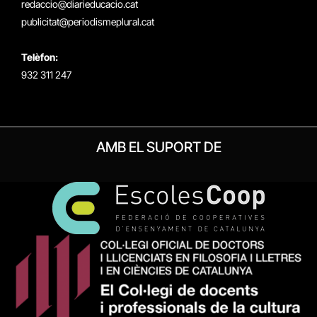
redaccio@diarieducacio.cat
publicitat@periodismeplural.cat
Telèfon:
932 311 247
AMB EL SUPORT DE