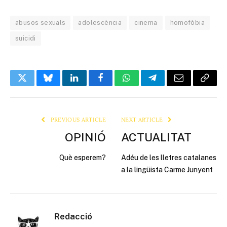
abusos sexuals
adolescència
cinema
homofòbia
suicidi
Twitter
Bluesky
LinkedIn
Facebook
WhatsApp
Telegram
Email
Copy
Link
PREVIOUS ARTICLE
NEXT ARTICLE
OPINIÓ
ACTUALITAT
Què esperem?
Adéu de les lletres catalanes
a la lingüista Carme Junyent
Redacció