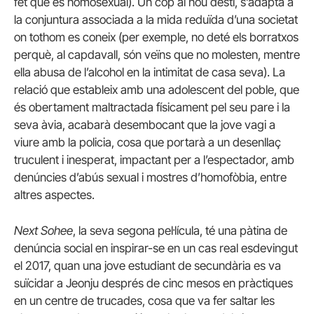
fet que és homosexual). Un cop al nou destí, s’adapta a
la conjuntura associada a la mida reduïda d’una societat
on tothom es coneix (per exemple, no deté els borratxos
perquè, al capdavall, són veïns que no molesten, mentre
ella abusa de l’alcohol en la intimitat de casa seva). La
relació que estableix amb una adolescent del poble, que
és obertament maltractada físicament pel seu pare i la
seva àvia, acabarà desembocant que la jove vagi a
viure amb la policia, cosa que portarà a un desenllaç
truculent i inesperat, impactant per a l’espectador, amb
denúncies d’abús sexual i mostres d’homofòbia, entre
altres aspectes.
Next Sohee
, la seva segona pel·lícula, té una pàtina de
denúncia social en inspirar-se en un cas real esdevingut
el 2017, quan una jove estudiant de secundària es va
suïcidar a Jeonju després de cinc mesos en pràctiques
en un centre de trucades, cosa que va fer saltar les