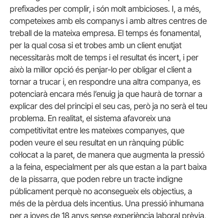
prefixades per complir, i són molt ambicioses. I, a més,
competeixes amb els companys i amb altres centres de
treball de la mateixa empresa. El temps és fonamental,
per la qual cosa si et trobes amb un client enutjat
necessitaràs molt de temps i el resultat és incert, i per
això la millor opció és penjar-lo per obligar el client a
tornar a trucar i, en respondre una altra companya, es
potenciarà encara més l’enuig ja que haurà de tornar a
explicar des del principi el seu cas, però ja no serà el teu
problema. En realitat, el sistema afavoreix una
competitivitat entre les mateixes companyes, que
poden veure el seu resultat en un rànquing públic
col·locat a la paret, de manera que augmenta la pressió
a la feina, especialment per als que estan a la part baixa
de la pissarra, que poden rebre un tracte indigne
públicament perquè no aconsegueix els objectius, a
més de la pèrdua dels incentius. Una pressió inhumana
per a joves de 18 anys sense experiència laboral prèvia,