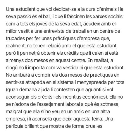
Una estudiant que vol dedicar-se a la cura d’animals i la
seva passió és el ball, i que li fascinen les xarxes socials
com a tots els joves de la seva edat, acudeix amb el
millor vestit a una entrevista de treball en un centre de
trucades per fer unes pràctiques d’empresa que,
realment, no tenen relació amb el que està estudiant,
però li permetrà obtenir els crèdits que li calen si està
almenys dos mesos en aquest centre. En realitat, a
ningú no li importa com va vestida ni què està estudiant.
No arribarà a complir els dos mesos de pràctiques en
sentir-se atrapada en el sistema i menyspreada per tots
(quan demana ajuda li contesten que aguanti si vol
aconseguir els crèdits i els incentius econòmics). Ella no
se n’adona de l’assetjament laboral a què és sotmesa,
malgrat que ella sí ho veu en un amic en una altra
empresa, i li aconsella que deixi aquesta feina. Una
pel·lícula brillant que mostra de forma crua les