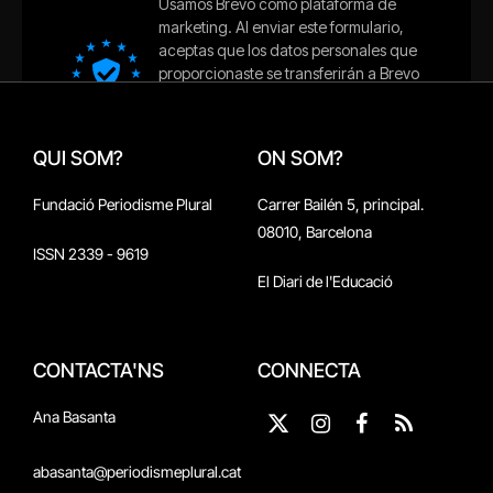
QUI SOM?
ON SOM?
Fundació Periodisme Plural
Carrer Bailén 5, principal.
08010, Barcelona
ISSN 2339 - 9619
El Diari de l'Educació
CONTACTA'NS
CONNECTA
Ana Basanta
X
Instagram
Facebook
RSS
(Twitter)
abasanta@periodismeplural.cat