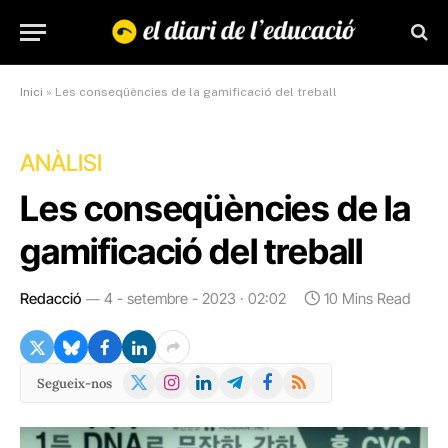
Inici
»
Les conseqüències de la gamificació del treball
ANÀLISI
Les conseqüències de la
gamificació del treball
Redacció
4 - setembre - 2023 · 02:02
10 Mins Read
X
Instagram
LinkedIn
Telegram
Facebook
RSS
Segueix-nos
(Twitter)