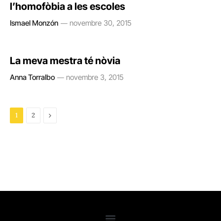
l’homofòbia a les escoles
Ismael Monzón
novembre 30, 2015
La meva mestra té nòvia
Anna Torralbo
novembre 3, 2015
Next
1
2