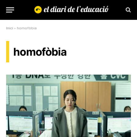
Inici
»
homofòbia
homofòbia