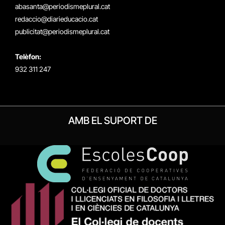
(Twitter)
abasanta@periodismeplural.cat
redaccio@diarieducacio.cat
publicitat@periodismeplural.cat
Telèfon:
932 311 247
AMB EL SUPORT DE