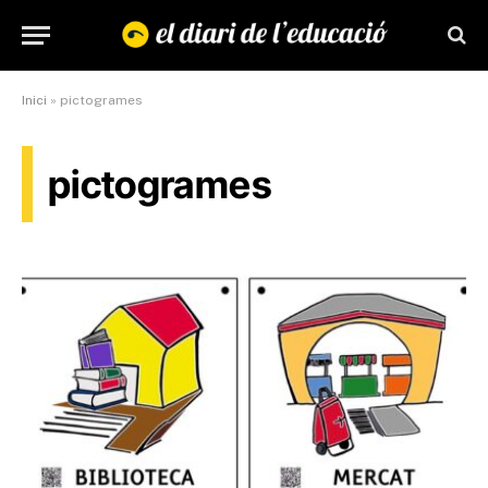
Inici
»
pictogrames
pictogrames