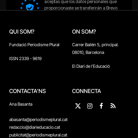
QUI SOM?
ON SOM?
Fundació Periodisme Plural
Carrer Bailén 5, principal.
08010, Barcelona
ISSN 2339 - 9619
El Diari de l'Educació
CONTACTA'NS
CONNECTA
Ana Basanta
X
Instagram
Facebook
RSS
(Twitter)
abasanta@periodismeplural.cat
redaccio@diarieducacio.cat
publicitat@periodismeplural.cat