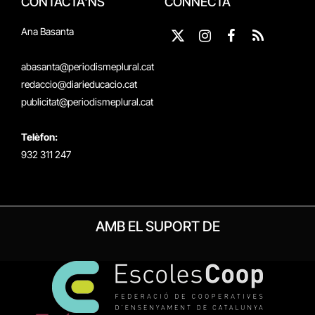
CONTACTA'NS
CONNECTA
Ana Basanta
X
Instagram
Facebook
RSS
(Twitter)
abasanta@periodismeplural.cat
redaccio@diarieducacio.cat
publicitat@periodismeplural.cat
Telèfon:
932 311 247
AMB EL SUPORT DE