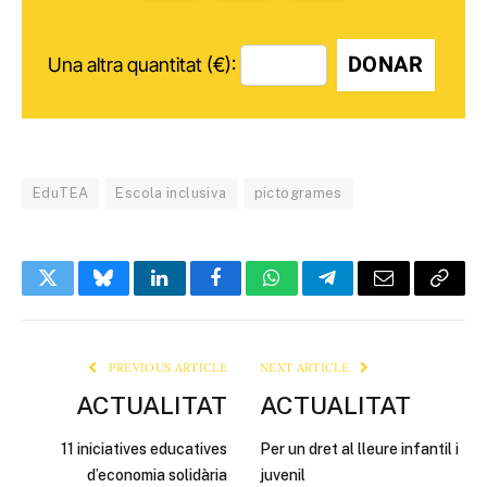
DONAR
Una altra quantitat (€):
EduTEA
Escola inclusiva
pictogrames
Twitter
Bluesky
LinkedIn
Facebook
WhatsApp
Telegram
Email
Copy
Link
PREVIOUS ARTICLE
NEXT ARTICLE
ACTUALITAT
ACTUALITAT
11 iniciatives educatives
Per un dret al lleure infantil i
d’economia solidària
juvenil