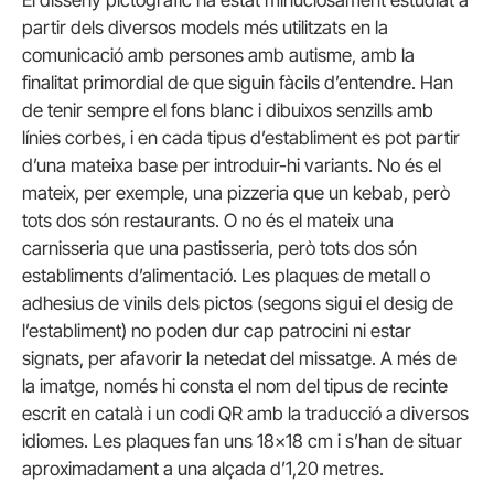
El disseny pictogràfic ha estat minuciosament estudiat a
partir dels diversos models més utilitzats en la
comunicació amb persones amb autisme, amb la
finalitat primordial de que siguin fàcils d’entendre. Han
de tenir sempre el fons blanc i dibuixos senzills amb
línies corbes, i en cada tipus d’establiment es pot partir
d’una mateixa base per introduir-hi variants. No és el
mateix, per exemple, una pizzeria que un kebab, però
tots dos són restaurants. O no és el mateix una
carnisseria que una pastisseria, però tots dos són
establiments d’alimentació. Les plaques de metall o
adhesius de vinils dels pictos (segons sigui el desig de
l’establiment) no poden dur cap patrocini ni estar
signats, per afavorir la netedat del missatge. A més de
la imatge, només hi consta el nom del tipus de recinte
escrit en català i un codi QR amb la traducció a diversos
idiomes. Les plaques fan uns 18×18 cm i s’han de situar
aproximadament a una alçada d’1,20 metres.