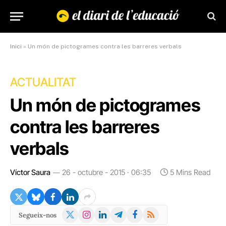
Inici
»
Un món de pictogrames contra les barreres verbals
ACTUALITAT
Un món de pictogrames
contra les barreres
verbals
Víctor Saura
26 - octubre - 2015 · 06:35
5 Mins Read
X
Instagram
LinkedIn
Telegram
Facebook
RSS
Segueix-nos
(Twitter)