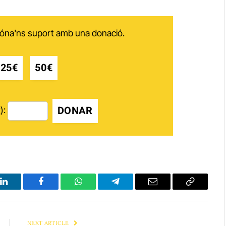
 dóna'ns suport amb una donació.
25€
50€
DONAR
):
LinkedIn
Facebook
WhatsApp
Telegram
Email
Copy
Link
NEXT ARTICLE