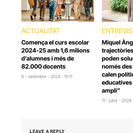
ACTUALITAT
ENTREVI
Comença el curs escolar
Miquel Àng
2024-25 amb 1,6 milions
trajectòrie
d’alumnes i més de
poden solu
82.000 docents
només des d
calen polít
6 - setembre - 2024 · 15:11
educatives 
ampli”
11 - juliol - 2024
LEAVE A REPLY