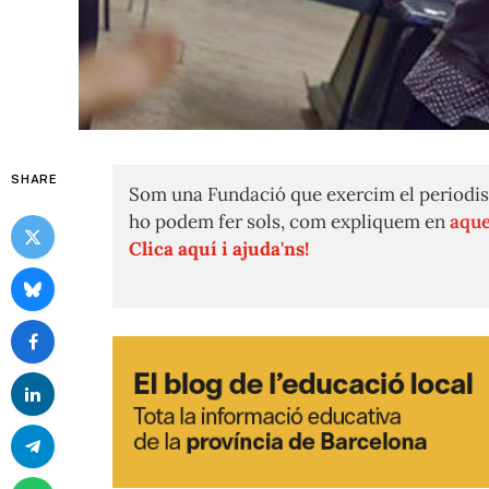
SHARE
Som una Fundació que exercim el periodis
ho podem fer sols, com expliquem en
aque
Clica aquí i ajuda'ns!