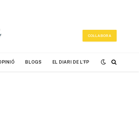
COL·LABORA
OPINIÓ
BLOGS
EL DIARI DE L’FP