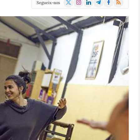
X
Instagram
LinkedIn
Telegram
Facebook
RSS
Segueix-nos
(Twitter)