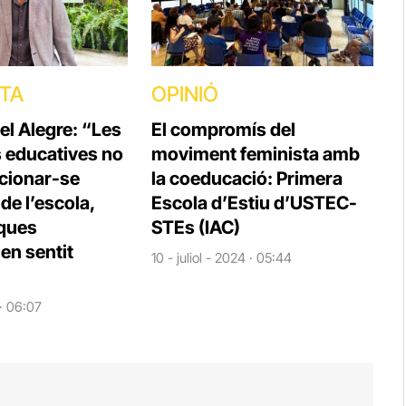
STA
OPINIÓ
el Alegre: “Les
El compromís del
s educatives no
moviment feminista amb
cionar-se
la coeducació: Primera
e l’escola,
Escola d’Estiu d’USTEC-
iques
STEs (IAC)
en sentit
10 - juliol - 2024 · 05:44
 · 06:07