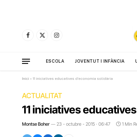
Facebook
X
Instagram
(Twitter)
ESCOLA
JOVENTUT I INFÀNCIA
Inici
»
11 iniciatives educatives d’economia solidària
ACTUALITAT
11 iniciatives educative
Montse Boher
23 - octubre - 2015 · 06:47
1 Min R