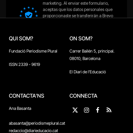
QUI SOM?
ON SOM?
Fundació Periodisme Plural
Carrer Bailén 5, principal.
08010, Barcelona
ISSN 2339 - 9619
El Diari de l'Educació
CONTACTA'NS
CONNECTA
Ana Basanta
X
Instagram
Facebook
RSS
(Twitter)
abasanta@periodismeplural.cat
redaccio@diarieducacio.cat