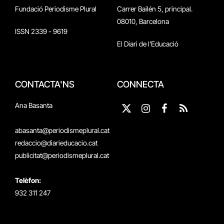
Fundació Periodisme Plural
Carrer Bailén 5, principal.
08010, Barcelona
ISSN 2339 - 9619
El Diari de l'Educació
CONTACTA'NS
CONNECTA
Ana Basanta
X
Instagram
Facebook
RSS
(Twitter)
abasanta@periodismeplural.cat
redaccio@diarieducacio.cat
publicitat@periodismeplural.cat
Telèfon:
932 311 247