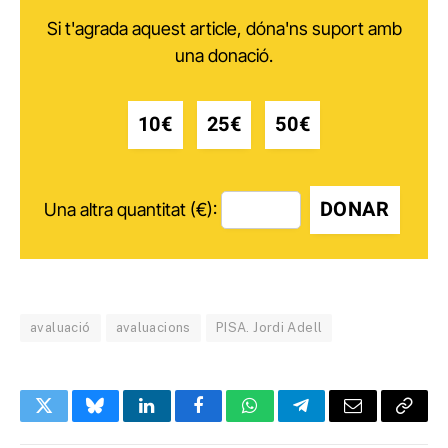
Si t'agrada aquest article, dóna'ns suport amb
una donació.
10€
25€
50€
DONAR
Una altra quantitat (€):
avaluació
avaluacions
PISA. Jordi Adell
Twitter
Bluesky
LinkedIn
Facebook
WhatsApp
Telegram
Email
Copy