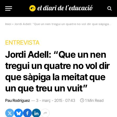
Inici
»
Jordi Adell: “Que un nen tregui un quatre no vol dir que sàpiga la meitat que un que treu un vuit”
ENTREVISTA
Jordi Adell: “Que un nen
tregui un quatre no vol dir
que sàpiga la meitat que
un que treu un vuit”
Pau Rodríguez
3 - març - 2015 · 07:43
1 Min Read