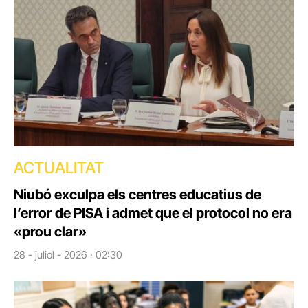
ACTUALITAT
Niubó exculpa els centres educatius de
l’error de PISA i admet que el protocol no era
«prou clar»
28 - juliol - 2026 · 02:30