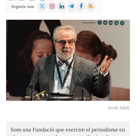
X
Instagram
LinkedIn
Telegram
Facebook
RSS
Segueix-nos
(Twitter)
Jordi Adell.
Som una Fundació que exercim el periodisme en