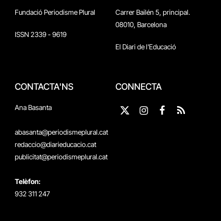
Fundació Periodisme Plural
Carrer Bailén 5, principal.
08010, Barcelona
ISSN 2339 - 9619
El Diari de l'Educació
CONTACTA'NS
CONNECTA
Ana Basanta
X
Instagram
Facebook
RSS
(Twitter)
abasanta@periodismeplural.cat
redaccio@diarieducacio.cat
publicitat@periodismeplural.cat
Telèfon:
932 311 247