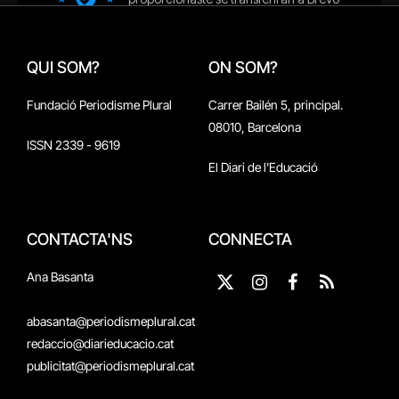
QUI SOM?
ON SOM?
Fundació Periodisme Plural
Carrer Bailén 5, principal.
08010, Barcelona
ISSN 2339 - 9619
El Diari de l'Educació
CONTACTA'NS
CONNECTA
Ana Basanta
X
Instagram
Facebook
RSS
(Twitter)
abasanta@periodismeplural.cat
redaccio@diarieducacio.cat
publicitat@periodismeplural.cat