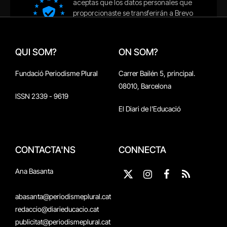
QUI SOM?
ON SOM?
Fundació Periodisme Plural
Carrer Bailén 5, principal.
08010, Barcelona
ISSN 2339 - 9619
El Diari de l'Educació
CONTACTA'NS
CONNECTA
Ana Basanta
X
Instagram
Facebook
RSS
(Twitter)
abasanta@periodismeplural.cat
redaccio@diarieducacio.cat
publicitat@periodismeplural.cat