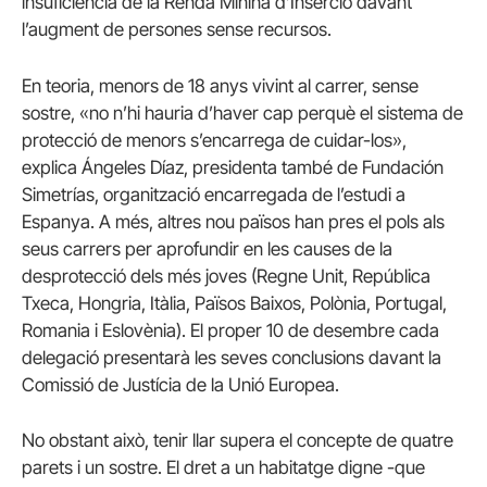
insuficiència de la Renda Minina d’Inserció davant
l’augment de persones sense recursos.
En teoria, menors de 18 anys vivint al carrer, sense
sostre, «no n’hi hauria d’haver cap perquè el sistema de
protecció de menors s’encarrega de cuidar-los»,
explica Ángeles Díaz, presidenta també de Fundación
Simetrías, organització encarregada de l’estudi a
Espanya.
A més, altres nou països han pres el pols als
seus carrers per aprofundir en les causes de la
desprotecció dels més joves (Regne Unit, República
Txeca, Hongria, Itàlia, Països Baixos, Polònia, Portugal,
Romania i Eslovènia).
El proper 10 de desembre cada
delegació presentarà les seves conclusions davant la
Comissió de Justícia de la Unió Europea.
No obstant això, tenir llar supera el concepte de quatre
parets i un sostre.
El dret a un habitatge digne -que