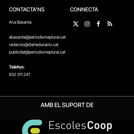
CONTACTA'NS
CONNECTA
Ana Basanta
X
Instagram
Facebook
RSS
(Twitter)
abasanta@periodismeplural.cat
redaccio@diarieducacio.cat
publicitat@periodismeplural.cat
Telèfon:
932 311 247
AMB EL SUPORT DE