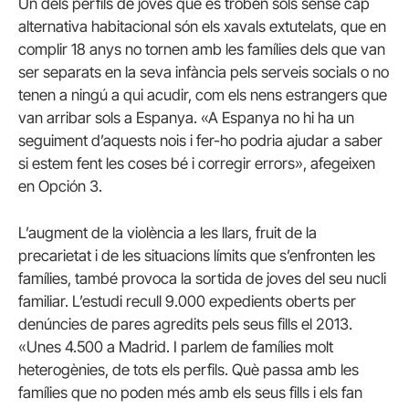
Un dels perfils de joves que es troben sols sense cap
alternativa habitacional són els xavals extutelats, que en
complir 18 anys no tornen amb les famílies dels que van
ser separats en la seva infància pels serveis socials o no
tenen a ningú a qui acudir, com els nens estrangers que
van arribar sols a Espanya.
«A Espanya no hi ha un
seguiment d’aquests nois i fer-ho podria ajudar a saber
si estem fent les coses bé i corregir errors», afegeixen
en Opción 3.
L’augment de la violència a les llars, fruit de la
precarietat i de les situacions límits que s’enfronten les
famílies, també provoca la sortida de joves del seu nucli
familiar.
L’estudi recull 9.000 expedients oberts per
denúncies de pares agredits pels seus fills el 2013.
«Unes 4.500 a Madrid. I parlem de famílies molt
heterogènies, de tots els perfils. Què passa amb les
famílies que no poden més amb els seus fills i els fan