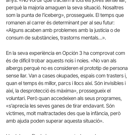
perquè la majoria amaguen la seva situació. Nosaltres
som la punta de l’iceberg», prossegueix.
El temps que
romanen al carrer és determinant per al seu futur:
«Alguns acaben amb problemes amb la justícia o de
consum de substàncies, trastorns mentals…».
En la seva experiència en Opción 3 ha comprovat com
és de difícil trobar aquests nois i noies.
«No van als
albergs perquè no es consideren el prototip de persona
sense llar. Van a cases okupades, espais com trasters i,
quan el temps és millor, parcs i llocs així. Són invisibles i
així, la desprotecció és màxima», prossegueix el
voluntari.
Però quan accedeixen als seus programes,
«s’aprecia les seves ganes de tirar endavant. Són
víctimes, molt maltractades des que la infància, però
amb ajuda poden superar aquesta situació».