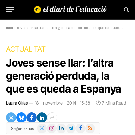
Inici
»
Joves sense llar: l’altra generació perduda, la que es queda a Espanya
ACTUALITAT
Joves sense llar: l’altra
generació perduda, la
que es queda a Espanya
Laura Olías
18 - novembre - 2014 · 15:38
7 Mins Read
X
Instagram
LinkedIn
Telegram
Facebook
RSS
Segueix-nos
(Twitter)