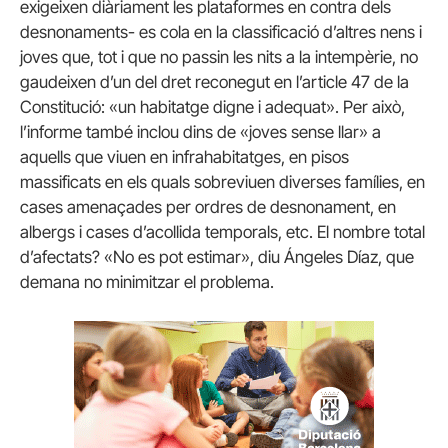
exigeixen diàriament les plataformes en contra dels
desnonaments- es cola en la classificació d’altres nens i
joves que, tot i que no passin les nits a la intempèrie, no
gaudeixen d’un del dret reconegut en l’article 47 de la
Constitució: «un habitatge digne i adequat».
Per això,
l’informe també inclou dins de «joves sense llar» a
aquells que viuen en infrahabitatges, en pisos
massificats en els quals sobreviuen diverses famílies, en
cases amenaçades per ordres de desnonament, en
albergs i cases d’acollida temporals, etc.
El nombre total
d’afectats?
«No es pot estimar», diu Ángeles Díaz, que
demana no minimitzar el problema.