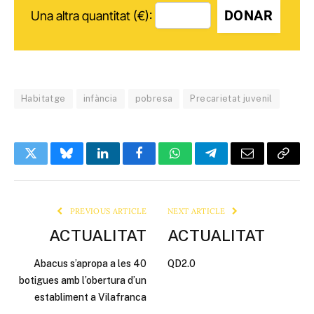
DONAR
Una altra quantitat (€):
Habitatge
infància
pobresa
Precarietat juvenil
Twitter
Bluesky
LinkedIn
Facebook
WhatsApp
Telegram
Email
Copy
Link
PREVIOUS ARTICLE
NEXT ARTICLE
ACTUALITAT
ACTUALITAT
Abacus s’apropa a les 40
QD2.0
botigues amb l’obertura d’un
establiment a Vilafranca