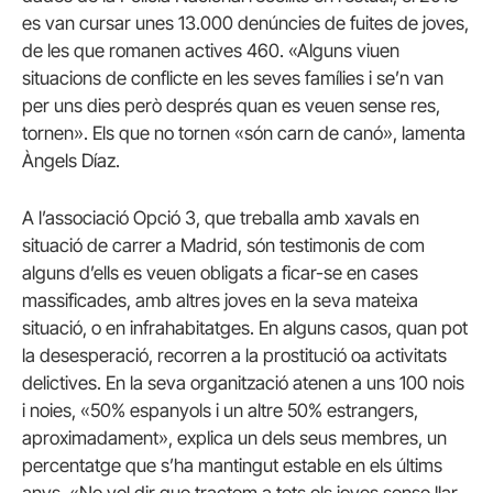
es van cursar unes 13.000 denúncies de fuites de joves,
de les que romanen actives 460. «Alguns viuen
situacions de conflicte en les seves famílies i se’n van
per uns dies però després quan es veuen sense res,
tornen».
Els que no tornen «són carn de canó», lamenta
Àngels Díaz.
A l’associació Opció 3, que treballa amb xavals en
situació de carrer a Madrid, són testimonis de com
alguns d’ells es veuen obligats a ficar-se en cases
massificades, amb altres joves en la seva mateixa
situació, o en infrahabitatges.
En alguns casos, quan pot
la desesperació, recorren a la prostitució oa activitats
delictives.
En la seva organització atenen a uns 100 nois
i noies, «50% espanyols i un altre 50% estrangers,
aproximadament», explica un dels seus membres, un
percentatge que s’ha mantingut estable en els últims
anys.
«No vol dir que tractem a tots els joves sense llar,