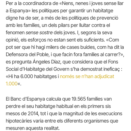
Per a la coordinadora de «Nens, nenes i joves sense llar
a Espanya» les polítiques per garantir un habitatge
digne ha de ser, a més de les polítiques de prevenció
amb les famílies, un dels pilars per lluitar contra el
fenomen
sense sostre
dels joves.
I, segons la seva
opinió, els esforços no estan sent els suficients.
«Com
pot ser que hi hagi milers de cases buides, com ha dit la
Defensora del Poble, i que facin fora famílies al carrer?»,
es pregunta Ángeles Díaz, que considera que el Fons
Social d’Habitatge del Govern s’ha demostrat ineficaç :
«Hi ha 6.000 habitatges i
només se n’han adjudicat
1.000
«.
El Banc d’Espanya calcula que 19.565 famílies van
perdre el seu habitatge habitual en els primers sis
mesos de 2014, tot i que la magnitud de les execucions
hipotecàries varia entre els diferents organismes que
mesuren aquesta realitat.