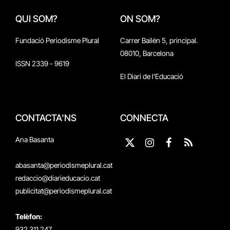
QUI SOM?
ON SOM?
Fundació Periodisme Plural
Carrer Bailén 5, principal.
08010, Barcelona
ISSN 2339 - 9619
El Diari de l'Educació
CONTACTA'NS
CONNECTA
Ana Basanta
X
Instagram
Facebook
RSS
(Twitter)
abasanta@periodismeplural.cat
redaccio@diarieducacio.cat
publicitat@periodismeplural.cat
Telèfon:
932 311 247