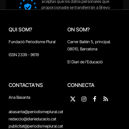
QUI SOM?
ON SOM?
Fundació Periodisme Plural
Carrer Bailén 5, principal.
08010, Barcelona
ISSN 2339 - 9619
El Diari de l'Educació
CONTACTA'NS
CONNECTA
Ana Basanta
X
Instagram
Facebook
RSS
(Twitter)
abasanta@periodismeplural.cat
redaccio@diarieducacio.cat
publicitat@periodismeplural.cat