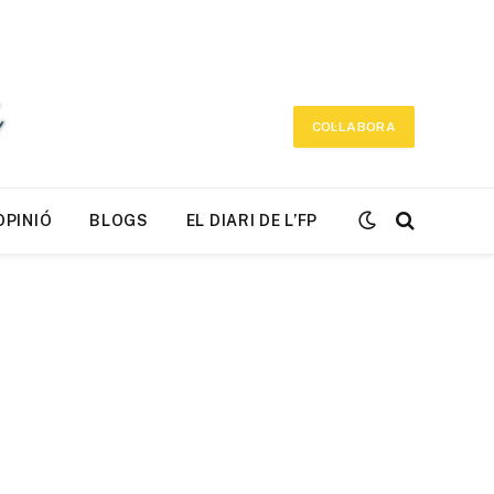
COL·LABORA
OPINIÓ
BLOGS
EL DIARI DE L’FP