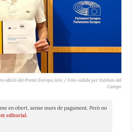
ra edició del Premi Europa Jove / Foto cedida per Esteban del
Campo
me en obert, sense murs de pagament. Però no
st editorial.