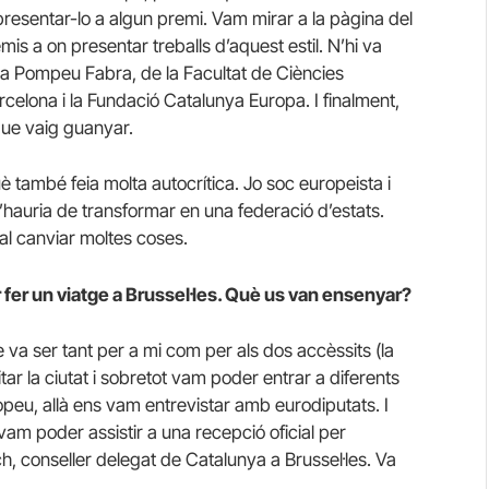
presentar-lo a algun premi. Vam mirar a la pàgina del
s a on presentar treballs d’aquest estil. N’hi va
a Pompeu Fabra, de la Facultat de Ciències
rcelona i la Fundació Catalunya Europa. I finalment,
que vaig guanyar.
 també feia molta autocrítica. Jo soc europeista i
hauria de transformar en una federació d’estats.
l canviar moltes coses.
r fer un viatge a Brussel·les. Què us van ensenyar?
tge va ser tant per a mi com per als dos accèssits (la
tar la ciutat i sobretot vam poder entrar a diferents
peu, allà ens vam entrevistar amb eurodiputats. I
am poder assistir a una recepció oficial per
 conseller delegat de Catalunya a Brussel·les. Va