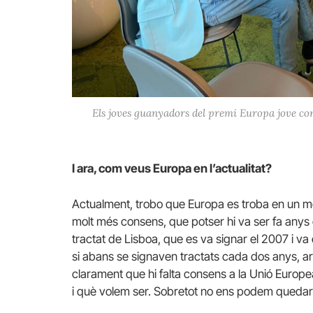
Els joves guanyadors del premi Europa jove co
I ara, com veus Europa en l’actualitat?
Actualment, trobo que Europa es troba en un mo
molt més consens, que potser hi va ser fa anys
tractat de Lisboa, que es va signar el 2007 i va 
si abans se signaven tractats cada dos anys, a
clarament que hi falta consens a la Unió Europ
i què volem ser. Sobretot no ens podem quedar