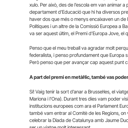
xulo. Per això, des de l’escola em van animar a 
departament d’Educació que hi ha diversos premi
haver dos que més o menys encaixaven un de l
Polítiques i un altre de la Comissió Europea a Ba
va ser aquest últim, el Premi d’Europa Jove, el 
Penso que el meu treball va agradar molt perquè
federalista, i penso profundament que Europa s’
Però penso que per avançar cap aquest punt ca
A part del premi en metàl·lic, també vas pode
Sí! Vaig tenir la sort d’anar a Brussel·les, el via
Mariona i l’Ona). Durant tres dies vam poder visi
institucions europees com ara el Parlament Euro
també vam entrar al Comitè de les Regions, on v
celebrar la Diada de Catalunya amb Jaume Duch,
ser un viatge molt interessant.