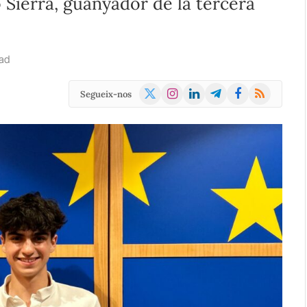
Sierra, guanyador de la tercera
ad
X
Instagram
LinkedIn
Telegram
Facebook
RSS
Segueix-nos
(Twitter)