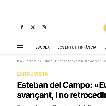
Facebook
X
Instagram
(Twitter)
ESCOLA
JOVENTUT I INFÀNCIA
Inici
»
Esteban del Campo: “Europa ha de continuar avançant, i n
ENTREVISTA
Esteban del Campo: «Eu
avançant, i no retrocedi