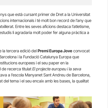
nys que està cursant primer de Dret a la Universitat
ions internacionals i té molt bon record de l’any que
xillerat. Entre les seves aficions destaca l’atletisme,
estudis li agradaria molt poder fer alguna pràctica a
e la tercera edició del
Premi Europa Jove
convocat
Barcelona i la Fundació Catalunya Europa que
stitucions europees i el seu paper en la
l de recerca titulat
El projecte europeu i la seva
tava a l’escola Manyanet Sant Andreu de Barcelona,
at del tema i el seu encaix amb les bases, la qualitat