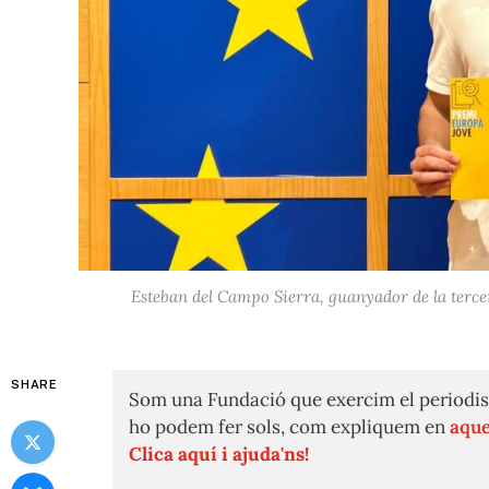
Esteban del Campo Sierra, guanyador de la terce
SHARE
Som una Fundació que exercim el periodis
ho podem fer sols, com expliquem en
aque
Clica aquí i ajuda'ns!