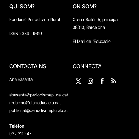
QUI SOM?
ON SOM?
Fundació Periodisme Plural
Carrer Bailén 5, principal.
08010, Barcelona
ISSN 2339 - 9619
El Diari de l'Educació
CONTACTA'NS
CONNECTA
Ana Basanta
X
Instagram
Facebook
RSS
(Twitter)
abasanta@periodismeplural.cat
redaccio@diarieducacio.cat
publicitat@periodismeplural.cat
Telèfon:
932 311 247