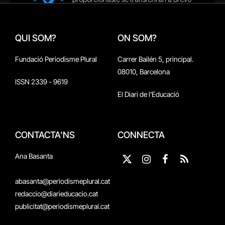
QUI SOM?
ON SOM?
Fundació Periodisme Plural
Carrer Bailén 5, principal.
08010, Barcelona
ISSN 2339 - 9619
El Diari de l'Educació
CONTACTA'NS
CONNECTA
Ana Basanta
X
Instagram
Facebook
RSS
(Twitter)
abasanta@periodismeplural.cat
redaccio@diarieducacio.cat
publicitat@periodismeplural.cat