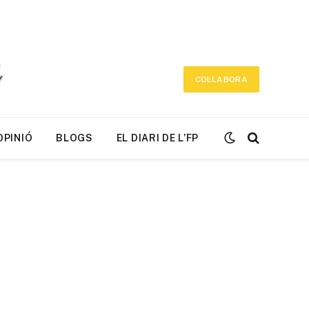
COL·LABORA
OPINIÓ
BLOGS
EL DIARI DE L’FP