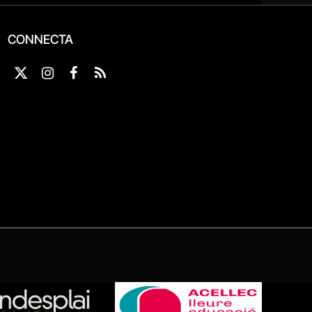
CONNECTA
X
Instagram
Facebook
RSS
(Twitter)