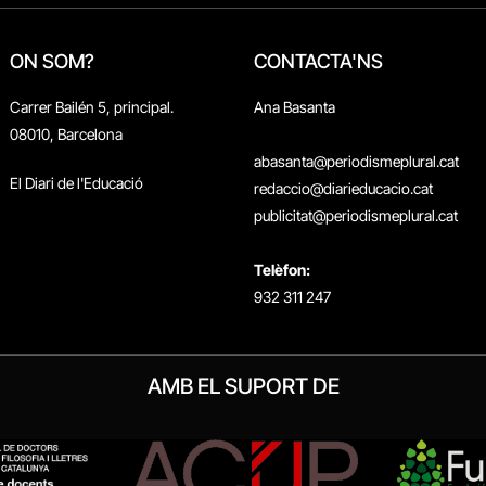
ON SOM?
CONTACTA'NS
Carrer Bailén 5, principal.
Ana Basanta
08010, Barcelona
abasanta@periodismeplural.cat
El Diari de l'Educació
redaccio@diarieducacio.cat
publicitat@periodismeplural.cat
Telèfon:
932 311 247
AMB EL SUPORT DE