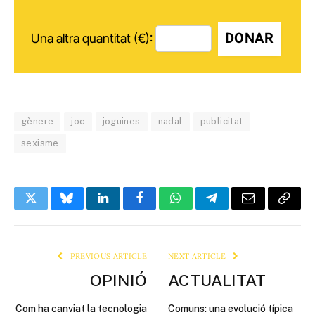
DONAR
Una altra quantitat (€):
gènere
joc
joguines
nadal
publicitat
sexisme
Twitter
Bluesky
LinkedIn
Facebook
WhatsApp
Telegram
Email
Copy
Link
PREVIOUS ARTICLE
NEXT ARTICLE
OPINIÓ
ACTUALITAT
Com ha canviat la tecnologia
Comuns: una evolució típica