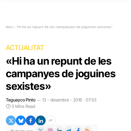
Inici
»
“Hi ha un repunt de les campanyes de joguines sexistes”
ACTUALITAT
«Hi ha un repunt de les
campanyes de joguines
sexistes»
Teguayco Pinto
13 - desembre - 2016 · 07:53
5 Mins Read
X
Instagram
LinkedIn
Telegram
Facebook
RSS