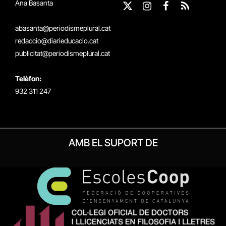
Ana Basanta
X
Instagram
Facebook
RSS
(Twitter)
abasanta@periodismeplural.cat
redaccio@diarieducacio.cat
publicitat@periodismeplural.cat
Telèfon:
932 311 247
AMB EL SUPORT DE