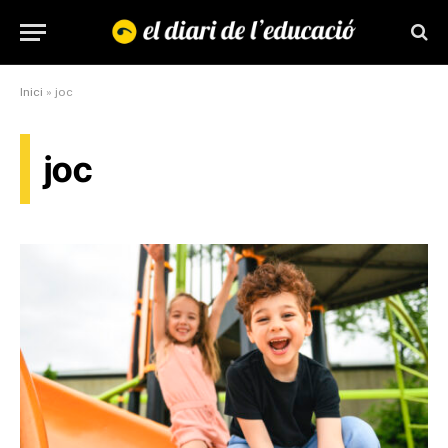
Inici
»
joc
joc