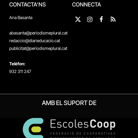
CONTACTA'NS
CONNECTA
Ana Basanta
X
Instagram
Facebook
RSS
(Twitter)
abasanta@periodismeplural.cat
redaccio@diarieducacio.cat
publicitat@periodismeplural.cat
Telèfon:
932 311 247
AMB EL SUPORT DE