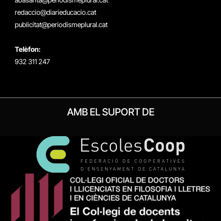
redaccio@diarieducacio.cat
publicitat@periodismeplural.cat
Telèfon:
932 311 247
AMB EL SUPORT DE