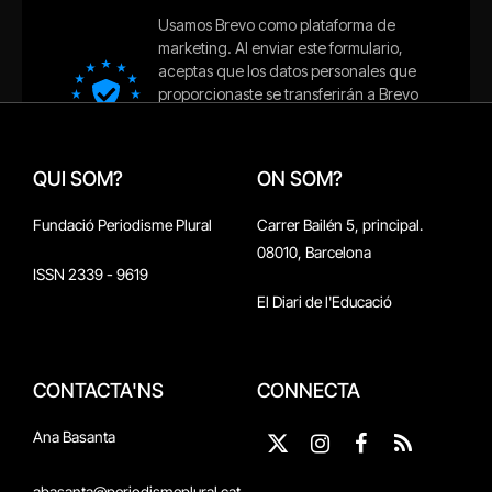
QUI SOM?
ON SOM?
Fundació Periodisme Plural
Carrer Bailén 5, principal.
08010, Barcelona
ISSN 2339 - 9619
El Diari de l'Educació
CONTACTA'NS
CONNECTA
Ana Basanta
X
Instagram
Facebook
RSS
(Twitter)
abasanta@periodismeplural.cat