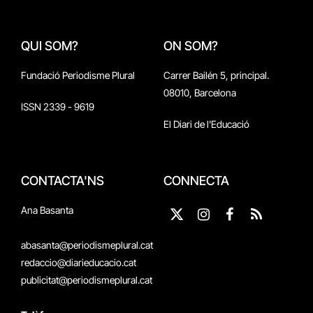
QUI SOM?
ON SOM?
Fundació Periodisme Plural
Carrer Bailén 5, principal.
08010, Barcelona
ISSN 2339 - 9619
El Diari de l'Educació
CONTACTA'NS
CONNECTA
Ana Basanta
X
Instagram
Facebook
RSS
(Twitter)
abasanta@periodismeplural.cat
redaccio@diarieducacio.cat
publicitat@periodismeplural.cat