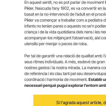
En aquest sentit, no es pot parlar de moviment 
Pikler. Nascuda l’any 1902, es va convertir en l
basat en la no-intervenció de l’adult en el procé
Pikler va començar a treballar com a pediatra de
infants no tenien pares o aquests no se’n podie
criança i de la vida quotidiana dels nens i les n
acompanyar-los mitjançant l’observació, així co
utensilis per menjar o peces de roba.
Per tal de garantir una relació de qualitat amb l’
seus ritmes individuals. A més, esdevé de gran
nostres gestos i la nostra mirada. La manera c
de referència i és clau tant pel seu desenvolu
coordinació i harmonia de moviment.
Establir u
necessari perquè pugui explorar l’entorn am
Si t'agrada aquest article,