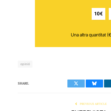
10€
Una altra quantitat (€
opinió
SHARE.
Twitter
Bluesky
PREVIOUS ARTICLE