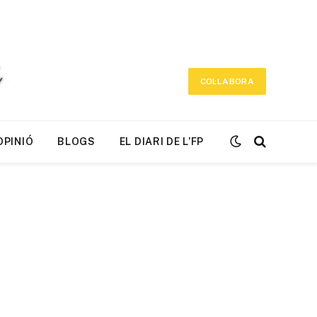
COL·LABORA
OPINIÓ
BLOGS
EL DIARI DE L’FP