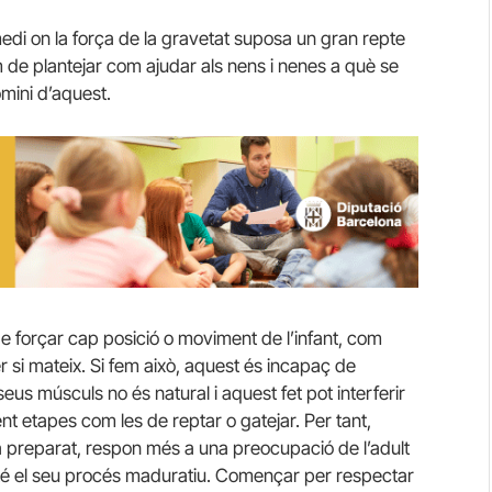
di on la força de la gravetat suposa un gran repte
em de plantejar com ajudar als nens i nenes a què se
omini d’aquest.
 de forçar cap posició o moviment de l’infant, com
per si mateix. Si fem això, aquest és incapaç de
 seus músculs no és natural i aquest fet pot interferir
 etapes com les de reptar o gatejar. Per tant,
à preparat, respon més a una preocupació de l’adult
a té el seu procés maduratiu. Començar per respectar