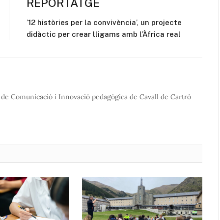
REPORTATGE
’12 històries per la convivència’, un projecte
didàctic per crear lligams amb l’Àfrica real
 de Comunicació i Innovació pedagògica de Cavall de Cartró