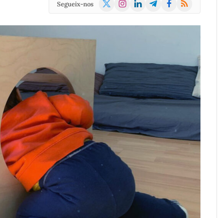
X
Instagram
LinkedIn
Telegram
Facebook
RSS
Segueix-nos
(Twitter)