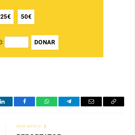
25€
50€
DONAR
):
LinkedIn
Facebook
WhatsApp
Telegram
Email
Copy
Link
NEXT ARTICLE