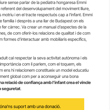
lliure sense parlar de la pediatra hongaresa Emmi
a referent del desenvolupament del moviment lliure,
s motriu i en el tracte respectuós cap a l’infant. Emmi
 família i després a una llar de Budapest on els
n fer càrrec. Va crear un manual d’aspectes de la
enes, de com oferir-los relacions de qualitat i de com
m formes d’interactuar amb mobiliaris específics,
adult cal respectar la seva activitat autònoma i els
 importància com li parlem, com el toquem, els
om ens hi relacionem constitueix un model educatiu
pament global com per a aconseguir una bona
na relació de confiança amb l’infant crea el vincle
b seguretat
.
 dóna'ns suport amb una donació.