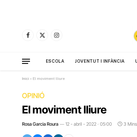
Facebook
X
Instagram
(Twitter)
ESCOLA
JOVENTUT I INFÀNCIA
Inici
»
El moviment lliure
OPINIÓ
El moviment lliure
Rosa Garcia Roura
12 - abril - 2022 · 05:00
3 Min