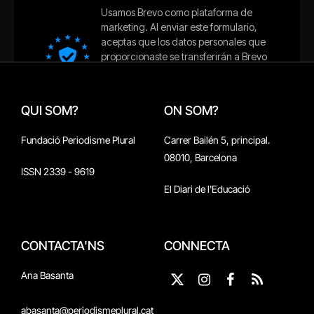
QUI SOM?
ON SOM?
Fundació Periodisme Plural
Carrer Bailén 5, principal.
08010, Barcelona
ISSN 2339 - 9619
El Diari de l'Educació
CONTACTA'NS
CONNECTA
Ana Basanta
X
Instagram
Facebook
RSS
(Twitter)
abasanta@periodismeplural.cat