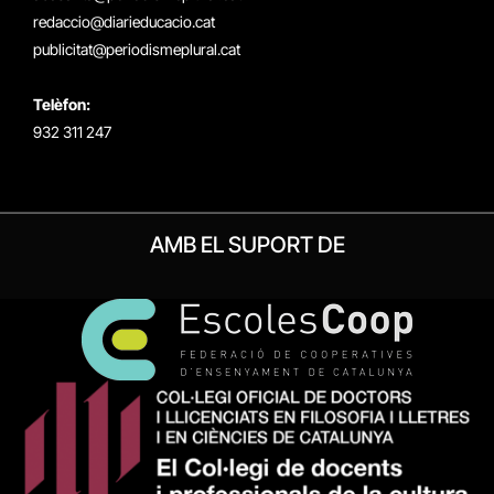
redaccio@diarieducacio.cat
publicitat@periodismeplural.cat
Telèfon:
932 311 247
AMB EL SUPORT DE