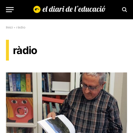
Inici
»
ràdio
ràdio