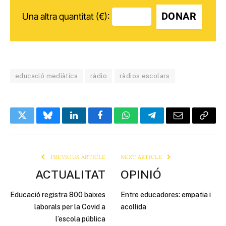
DONAR
Una altra quantitat (€):
educació mediàtica
ràdio
ràdios escolars
Twitter
Bluesky
LinkedIn
Facebook
WhatsApp
Telegram
Email
Copy
Link
PREVIOUS ARTICLE
NEXT ARTICLE
ACTUALITAT
OPINIÓ
Educació registra 800 baixes
Entre educadores: empatia i
laborals per la Covid a
acollida
l’escola pública