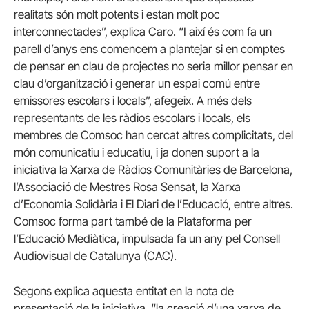
realitats són molt potents i estan molt poc
interconnectades”, explica Caro. “I així és com fa un
parell d’anys ens comencem a plantejar si en comptes
de pensar en clau de projectes no seria millor pensar en
clau d’organització i generar un espai comú entre
emissores escolars i locals”, afegeix. A més dels
representants de les ràdios escolars i locals, els
membres de Comsoc han cercat altres complicitats, del
món comunicatiu i educatiu, i ja donen suport a la
iniciativa la Xarxa de Ràdios Comunitàries de Barcelona,
l’Associació de Mestres Rosa Sensat, la Xarxa
d’Economia Solidària i El Diari de l’Educació, entre altres.
Comsoc forma part també de la Plataforma per
l’Educació Mediàtica, impulsada fa un any pel Consell
Audiovisual de Catalunya (CAC).
Segons explica aquesta entitat en la nota de
presentació de la iniciativa, “la creació d’una xarxa de