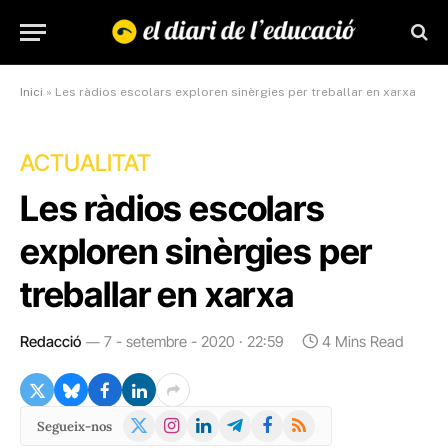
Inici
»
Les ràdios escolars exploren sinèrgies per treballar en xarxa
ACTUALITAT
Les ràdios escolars
exploren sinèrgies per
treballar en xarxa
Redacció
7 - setembre - 2020 · 22:59
4 Mins Read
X
Instagram
LinkedIn
Telegram
Facebook
RSS
Segueix-nos
(Twitter)