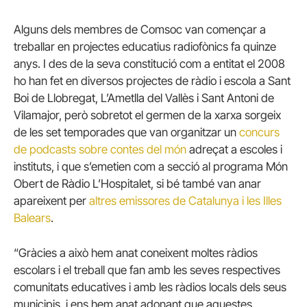
Alguns dels membres de Comsoc van començar a
treballar en projectes educatius radiofònics fa quinze
anys. I des de la seva constitució com a entitat el 2008
ho han fet en diversos projectes de ràdio i escola a Sant
Boi de Llobregat, L’Ametlla del Vallès i Sant Antoni de
Vilamajor, però sobretot el germen de la xarxa sorgeix
de les set temporades que van organitzar un
concurs
de podcasts sobre contes del món
adreçat a escoles i
instituts, i que s’emetien com a secció al programa Món
Obert de Ràdio L’Hospitalet, si bé també van anar
apareixent per
altres emissores de Catalunya i les Illes
Balears
.
“Gràcies a això hem anat coneixent moltes ràdios
escolars i el treball que fan amb les seves respectives
comunitats educatives i amb les ràdios locals dels seus
municipis, i ens hem anat adonant que aquestes