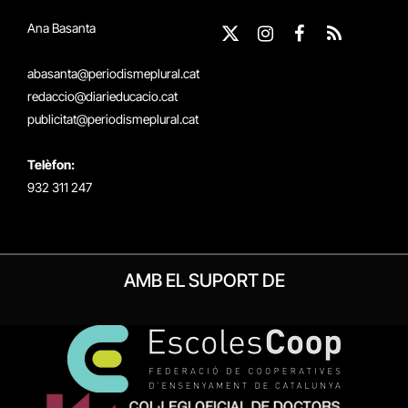
Ana Basanta
X
Instagram
Facebook
RSS
(Twitter)
abasanta@periodismeplural.cat
redaccio@diarieducacio.cat
publicitat@periodismeplural.cat
Telèfon:
932 311 247
AMB EL SUPORT DE