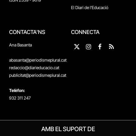
El Diari de l'Educació
CONTACTA'NS
CONNECTA
Ana Basanta
X
Instagram
Facebook
RSS
(Twitter)
abasanta@periodismeplural.cat
redaccio@diarieducacio.cat
publicitat@periodismeplural.cat
Telèfon:
932 311 247
AMB EL SUPORT DE