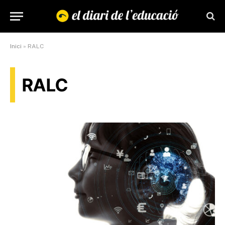
Inici
»
RALC
RALC