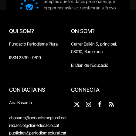
QUI SOM?
ON SOM?
Fundació Periodisme Plural
Carrer Bailén 5, principal.
08010, Barcelona
ISSN 2339 - 9619
El Diari de l'Educació
CONTACTA'NS
CONNECTA
Ana Basanta
X
Instagram
Facebook
RSS
(Twitter)
abasanta@periodismeplural.cat
redaccio@diarieducacio.cat
publicitat@periodismeplural.cat