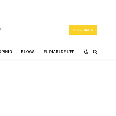
COL·LABORA
OPINIÓ
BLOGS
EL DIARI DE L’FP