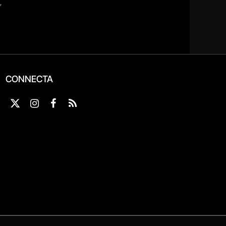
CONNECTA
X
Instagram
Facebook
RSS
(Twitter)