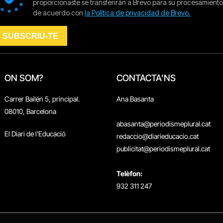
ON SOM?
CONTACTA'NS
Carrer Bailén 5, principal.
Ana Basanta
08010, Barcelona
abasanta@periodismeplural.cat
El Diari de l'Educació
redaccio@diarieducacio.cat
publicitat@periodismeplural.cat
Telèfon:
932 311 247