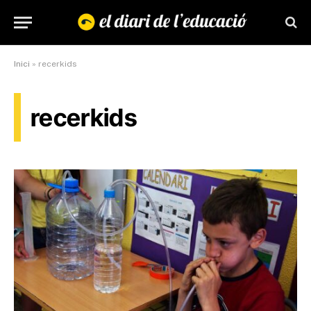
Inici
»
recerkids
recerkids