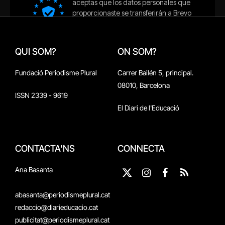
QUI SOM?
ON SOM?
Fundació Periodisme Plural
Carrer Bailén 5, principal.
08010, Barcelona
ISSN 2339 - 9619
El Diari de l'Educació
CONTACTA'NS
CONNECTA
Ana Basanta
X
Instagram
Facebook
RSS
(Twitter)
abasanta@periodismeplural.cat
redaccio@diarieducacio.cat
publicitat@periodismeplural.cat