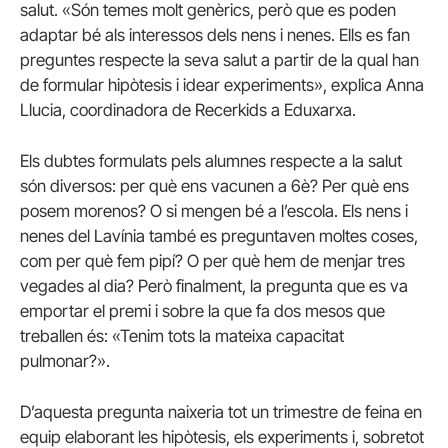
salut. «Són temes molt genèrics, però que es poden
adaptar bé als interessos dels nens i nenes. Ells es fan
preguntes respecte la seva salut a partir de la qual han
de formular hipòtesis i idear experiments», explica Anna
Llucia, coordinadora de Recerkids a Eduxarxa.
Els dubtes formulats pels alumnes respecte a la salut
són diversos: per què ens vacunen a 6è? Per què ens
posem morenos? O si mengen bé a l’escola. Els nens i
nenes del Lavínia també es preguntaven moltes coses,
com per què fem pipí? O per què hem de menjar tres
vegades al dia? Però finalment, la pregunta que es va
emportar el premi i sobre la que fa dos mesos que
treballen és: «Tenim tots la mateixa capacitat
pulmonar?».
D’aquesta pregunta naixeria tot un trimestre de feina en
equip elaborant les hipòtesis, els experiments i, sobretot