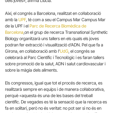
dels joves», afirma Llucia.
Així, el congrés a Barcelona, realitzat en col·laboració
amb la
UPF
, té com a seu el Campus Mar Campus Mar
de la UPF i el
Parc de Recerca Biomèdica de
Barcelona
,on el grup de recerca Transnational Synthetic
Biology organitzarà uns tallers en els quals els joves
podran fer extracció i visualització d’ADN. Pel que fa a
Girona, en col·laboració amb l’
UdG
, el congrés se
celebrarà al Parc Científic i Tecnològic i es faran tallers
sobre promoció de la salut, ADN i salut cardiovascular i
sobre la màgia dels aliments.
Els congressos, igual que tot el procés de recerca, es
realitzarà sempre en equips i de manera col·laborativa,
perquè «aquesta és una de les bases del treball
científic. De vegades es té la sensació que la recerca es
fa en solitari, però no és veritat: no pot ser si no és en