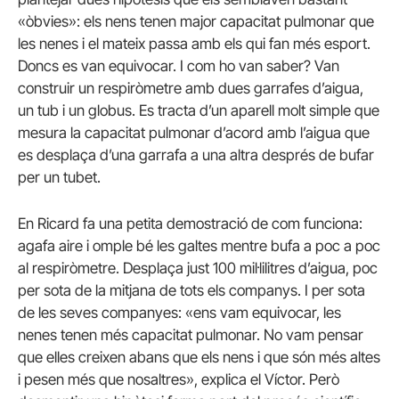
«òbvies»: els nens tenen major capacitat pulmonar que
les nenes i el mateix passa amb els qui fan més esport.
Doncs es van equivocar. I com ho van saber? Van
construir un respiròmetre amb dues garrafes d’aigua,
un tub i un globus. Es tracta d’un aparell molt simple que
mesura la capacitat pulmonar d’acord amb l’aigua que
es desplaça d’una garrafa a una altra després de bufar
per un tubet.
En Ricard fa una petita demostració de com funciona:
agafa aire i omple bé les galtes mentre bufa a poc a poc
al respiròmetre. Desplaça just 100 mil·lilitres d’aigua, poc
per sota de la mitjana de tots els companys. I per sota
de les seves companyes: «ens vam equivocar, les
nenes tenen més capacitat pulmonar. No vam pensar
que elles creixen abans que els nens i que són més altes
i pesen més que nosaltres», explica el Víctor. Però