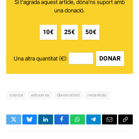
Si t'agrada aquest article, dóna'ns suport amb
una donació.
10€
25€
50€
DONAR
Una altra quantitat (€):
ciència
eduxarxa
Generalitat
recerkids
Twitter
Bluesky
LinkedIn
Facebook
WhatsApp
Telegram
Email
Copy
Link