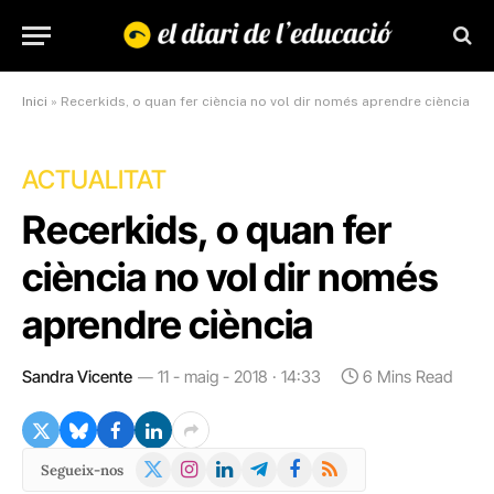
Inici
»
Recerkids, o quan fer ciència no vol dir només aprendre ciència
ACTUALITAT
Recerkids, o quan fer
ciència no vol dir només
aprendre ciència
Sandra Vicente
11 - maig - 2018 · 14:33
6 Mins Read
X
Instagram
LinkedIn
Telegram
Facebook
RSS
Segueix-nos
(Twitter)