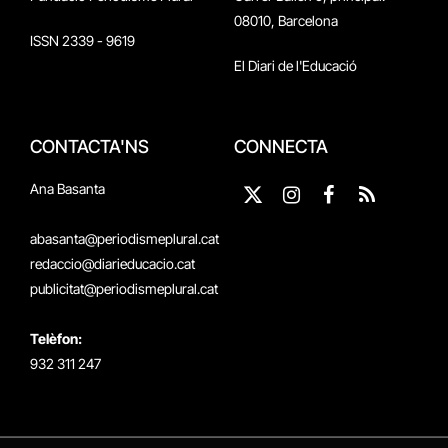
08010, Barcelona
ISSN 2339 - 9619
El Diari de l'Educació
CONTACTA'NS
CONNECTA
Ana Basanta
X
Instagram
Facebook
RSS
(Twitter)
abasanta@periodismeplural.cat
redaccio@diarieducacio.cat
publicitat@periodismeplural.cat
Telèfon:
932 311 247