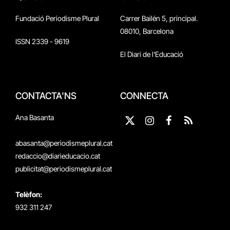
Fundació Periodisme Plural
Carrer Bailén 5, principal.
08010, Barcelona
ISSN 2339 - 9619
El Diari de l'Educació
CONTACTA'NS
CONNECTA
Ana Basanta
X
Instagram
Facebook
RSS
(Twitter)
abasanta@periodismeplural.cat
redaccio@diarieducacio.cat
publicitat@periodismeplural.cat
Telèfon:
932 311 247