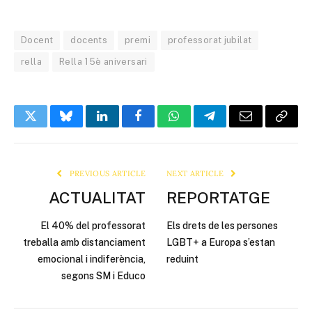
Docent
docents
premi
professorat jubilat
rella
Rella 15è aniversari
Twitter
Bluesky
LinkedIn
Facebook
WhatsApp
Telegram
Email
Copy
Link
PREVIOUS ARTICLE
NEXT ARTICLE
ACTUALITAT
REPORTATGE
El 40% del professorat
Els drets de les persones
treballa amb distanciament
LGBT+ a Europa s’estan
emocional i indiferència,
reduint
segons SM i Educo