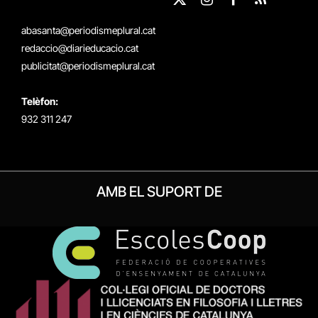
X
Instagram
Facebook
RSS
(Twitter)
abasanta@periodismeplural.cat
redaccio@diarieducacio.cat
publicitat@periodismeplural.cat
Telèfon:
932 311 247
AMB EL SUPORT DE