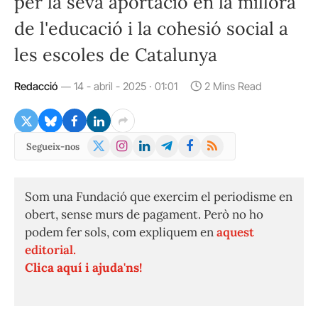
per la seva aportació en la millora
de l'educació i la cohesió social a
les escoles de Catalunya
Redacció
14 - abril - 2025 · 01:01
2 Mins Read
X
Instagram
LinkedIn
Telegram
Facebook
RSS
Segueix-nos
(Twitter)
Som una Fundació que exercim el periodisme en
obert, sense murs de pagament. Però no ho
podem fer sols, com expliquem en
aquest
editorial.
Clica aquí i ajuda'ns!