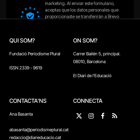
QUI SOM?
ON SOM?
Fundació Periodisme Plural
Carrer Bailén 5, principal.
08010, Barcelona
ISSN 2339 - 9619
El Diari de l'Educació
CONTACTA'NS
CONNECTA
Ana Basanta
X
Instagram
Facebook
RSS
(Twitter)
abasanta@periodismeplural.cat
redaccio@diarieducacio.cat