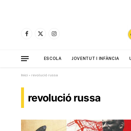
Facebook
X
Instagram
(Twitter)
ESCOLA
JOVENTUT I INFÀNCIA
Inici
»
revolució russa
revolució russa