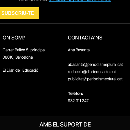
ON SOM?
CONTACTA'NS
Carrer Bailén 5, principal.
Ana Basanta
08010, Barcelona
abasanta@periodismeplural.cat
El Diari de l'Educació
redaccio@diarieducacio.cat
publicitat@periodismeplural.cat
Telèfon:
932 311 247
AMB EL SUPORT DE