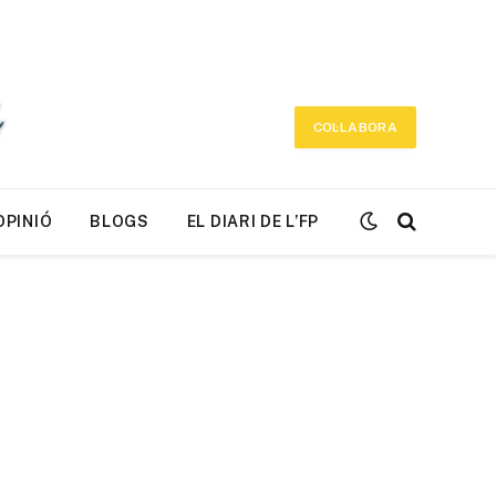
COL·LABORA
OPINIÓ
BLOGS
EL DIARI DE L’FP