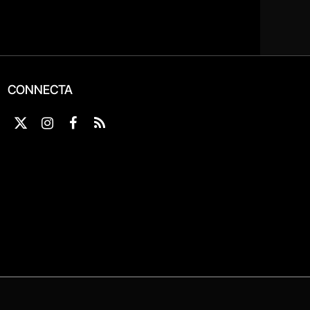
CONNECTA
X
Instagram
Facebook
RSS
(Twitter)