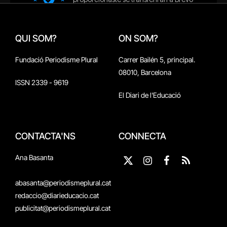
QUI SOM?
ON SOM?
Fundació Periodisme Plural
Carrer Bailén 5, principal.
08010, Barcelona
ISSN 2339 - 9619
El Diari de l'Educació
CONTACTA'NS
CONNECTA
Ana Basanta
X
Instagram
Facebook
RSS
(Twitter)
abasanta@periodismeplural.cat
redaccio@diarieducacio.cat
publicitat@periodismeplural.cat