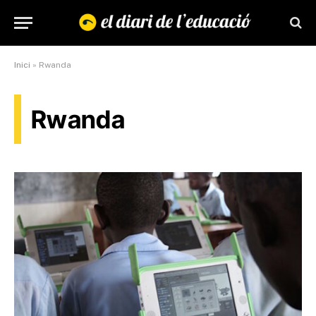
Inici
»
Rwanda
Rwanda