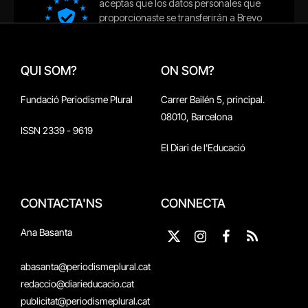
QUI SOM?
ON SOM?
Fundació Periodisme Plural
Carrer Bailén 5, principal.
08010, Barcelona
ISSN 2339 - 9619
El Diari de l'Educació
CONTACTA'NS
CONNECTA
Ana Basanta
X
Instagram
Facebook
RSS
(Twitter)
abasanta@periodismeplural.cat
redaccio@diarieducacio.cat
publicitat@periodismeplural.cat